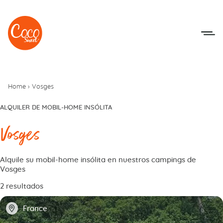
Ir al menú
Ir a los contenidos
Home
›
Vosges
ALQUILER DE MOBIL-HOME INSÓLITA
Vosges
Alquile su mobil-home insólita en nuestros campings de
Vosges
2 resultados
📍
France