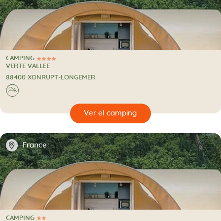
CAMPING
4 Estrellas
CAMPING
VERTE VALLEE
88400 XONRUPT-LONGEMER
⛰
🔍
camping
📍
France
CAMPING