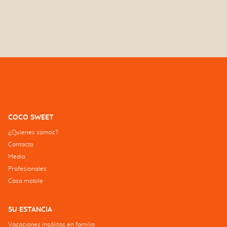
COCO SWEET
¿Quienes somos?
Contacto
Media
Profesionales
Casa mobile
SU ESTANCIA
Vacaciones insólitas en familia