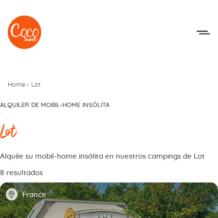
Ir al menú
Ir a los contenidos
Home
›
Lot
ALQUILER DE MOBIL-HOME INSÓLITA
Lot
Alquile su mobil-home insólita en nuestros campings de Lot
8 resultados
📍
France