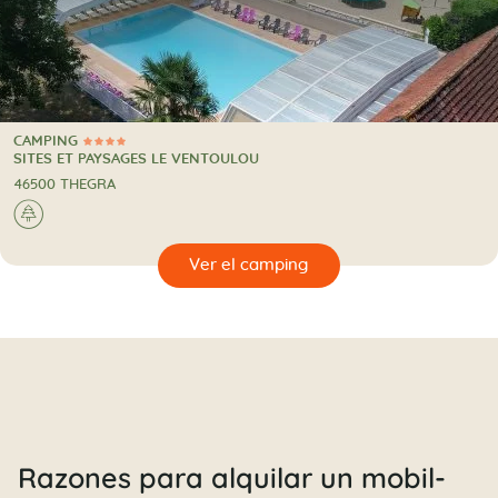
CAMPING
4 Estrellas
CAMPING
SITES ET PAYSAGES LE VENTOULOU
46500 THEGRA
🌲
🔍
camping
Razones para alquilar un mobil-