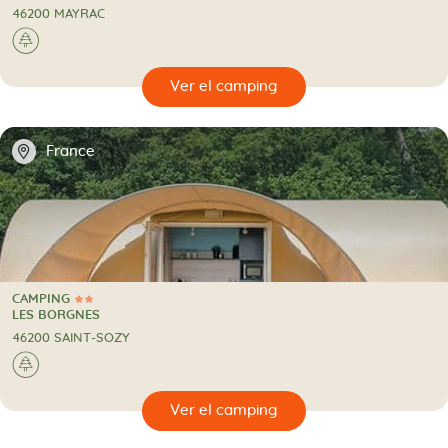
46200 MAYRAC
🌲
🔍
camping
📍
France
CAMPING
2 Estrellas
CAMPING
LES BORGNES
46200 SAINT-SOZY
🌲
🔍
camping