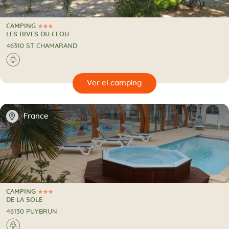
CAMPING
3 Estrellas
CAMPING
LES RIVES DU CEOU
46310 ST CHAMARAND
🌲
🔍
camping
📍
France
CAMPING
3 Estrellas
CAMPING
DE LA SOLE
46130 PUYBRUN
🌲