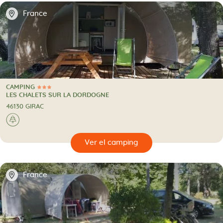
📍
France
CAMPING
3 Estrellas
CAMPING
LES CHALETS SUR LA DORDOGNE
46130 GIRAC
🌲
🔍
camping
📍
France