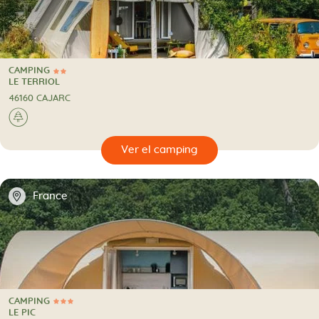
CAMPING
2 Estrellas
CAMPING
LE TERRIOL
46160 CAJARC
🌲
🔍
camping
📍
France
CAMPING
3 Estrellas
CAMPING
LE PIC