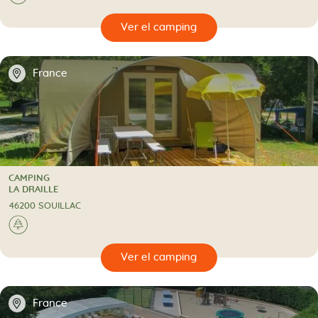
🔍
camping
📍
France
CAMPING
CAMPING
LA DRAILLE
46200 SOUILLAC
🌲
🔍
camping
📍
France