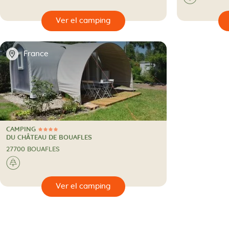
🔍
🔍
Ver el camping
📍
France
CAMPING
4 Estrellas
CAMPING
DU CHÂTEAU DE BOUAFLES
27700 BOUAFLES
🌲
🔍