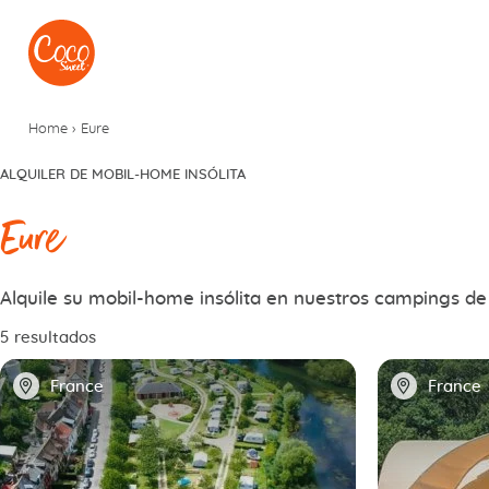
Ir al menú
Ir a los contenidos
Home
›
Eure
ALQUILER DE MOBIL-HOME INSÓLITA
Eure
Alquile su mobil-home insólita en nuestros campings de
5 resultados
📍
📍
France
France