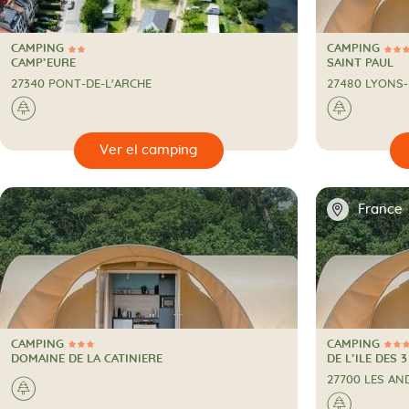
CAMPING
CAMPING
2 Estrellas
3 Estrellas
CAMPING
CAMPING
CAMP’EURE
SAINT PAUL
27340 PONT-DE-L'ARCHE
27480 LYONS-
🌲
🌲
🔍
🔍
Ver el camping
📍
France
CAMPING
CAMPING
3 Estrellas
3 Estrellas
CAMPING
CAMPING
DOMAINE DE LA CATINIERE
DE L’ILE DES 
27700 LES AN
🌲
🌲