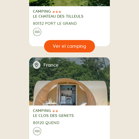
CAMPING
3 Estrellas
CAMPING
LE CHATEAU DES TILLEULS
80132 PORT LE GRAND
🌊
🔍
camping
📍
France
CAMPING
2 Estrellas
CAMPING
LE CLOS DES GENETS
80120 QUEND
🌊