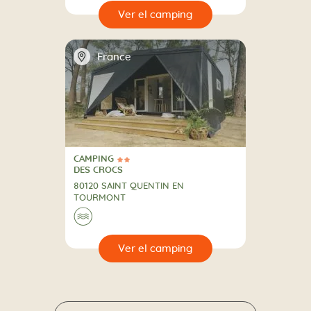
🔍
camping
📍
France
CAMPING
2 Estrellas
CAMPING
DES CROCS
80120 SAINT QUENTIN EN
TOURMONT
🌊
🔍
camping