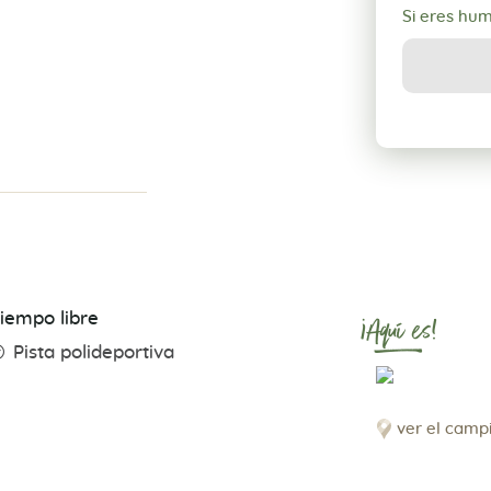
Si eres hu
iempo libre
¡Aquí es!
Pista polideportiva
ver el camp