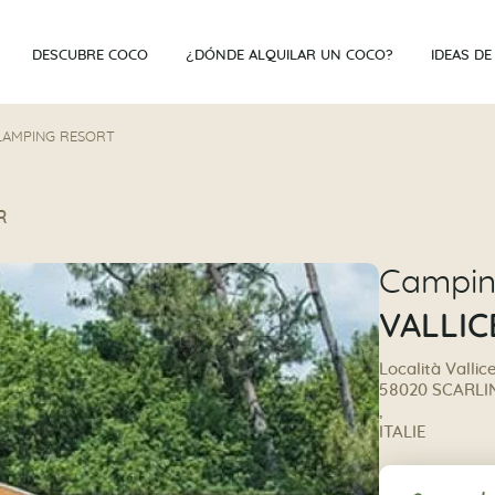
DESCUBRE COCO
¿DÓNDE ALQUILAR UN COCO?
IDEAS DE
LAMPING RESORT
R
Campi
VALLIC
Località Vallice
58020 SCARLI
,
ITALIE