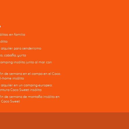
A
litas en familia
ólito
 alquiler para senderismo
o, cabaña, yurta
camping insólito junto al mar con
 fin de semana en el campo en el Coco
l-home insólito
 alquiler en un camping europeo:
ntura Coco Sweet insólita
 fin de semana de montaña insólito en
 Coco Sweet