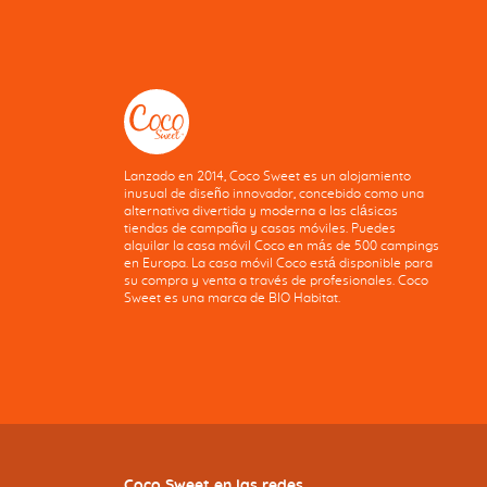
Lanzado en 2014, Coco Sweet es un alojamiento
inusual de diseño innovador, concebido como una
alternativa divertida y moderna a las clásicas
tiendas de campaña y casas móviles. Puedes
alquilar la casa móvil Coco en más de 500 campings
en Europa. La casa móvil Coco está disponible para
su compra y venta a través de profesionales. Coco
Sweet es una marca de BIO Habitat.
Coco Sweet en las redes