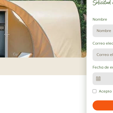
Solicitud
Solicitud
Nombre
de
reserva
Correo ele
Fecha de e
Acepto l