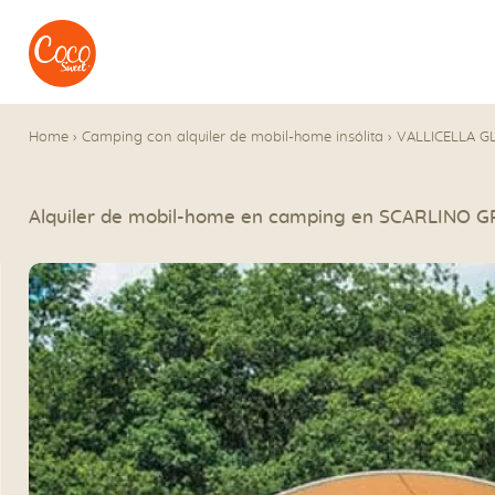
Ir al menú
Ir a los contenidos
Home
›
Camping con alquiler de mobil-home insólita
›
VALLICELLA G
Alquiler de mobil-home en camping en SCARLINO G