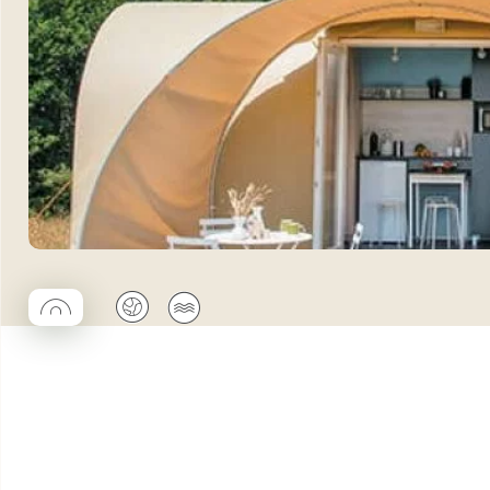
◯
🌍
🌊
Coco rond