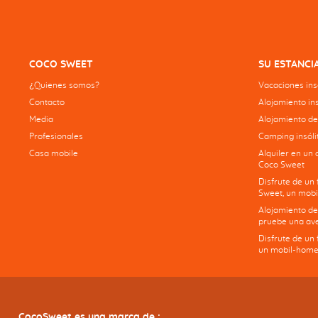
COCO SWEET
SU ESTANCI
¿Quienes somos?
Vacaciones insó
Contacto
Alojamiento ins
Media
Alojamiento de
Profesionales
Camping insólit
Casa mobile
Alquiler en un 
Coco Sweet
Disfrute de un
Sweet, un mobi
Alojamiento de
pruebe una ave
Disfrute de un
un mobil-home
CocoSweet es una marca de :