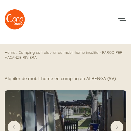
Ir al menú
Ir a los contenidos
Home
›
Camping con alquiler de mobil-home insólita
›
PARCO PER
VACANZE RIVIERA
Alquiler de mobil-home en camping en ALBENGA (SV)