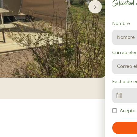
Solicitud
Solicitud
Nombre
de
reserva
Correo ele
Fecha de e
Acepto l