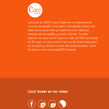
Lanzado en 2014, Coco Sweet es un alojamiento
inusual de diseño innovador, concebido como una
alternativa divertida y moderna a las clásicas
tiendas de campaña y casas móviles. Puedes
alquilar la casa móvil Coco en más de 500 campings
en Europa. La casa móvil Coco está disponible para
su compra y venta a través de profesionales. Coco
Sweet es una marca de BIO Habitat.
Coco Sweet en las redes
Facebook
Instagram
Youtube
Twitter