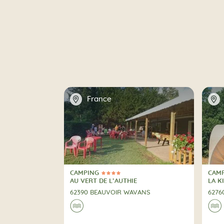
📍
📍
France
CAMPING
CAM
4 Estrellas
1 Est
CAMPING
CAM
AU VERT DE L’AUTHIE
LA K
62390 BEAUVOIR WAVANS
6276
🌊
🌊