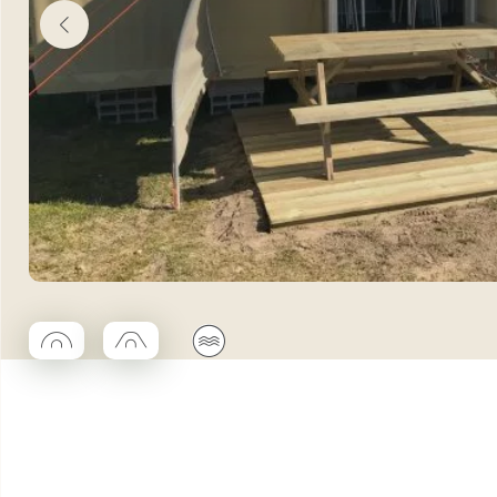
◯
□
🌊
Coco rond
Coco trapèze