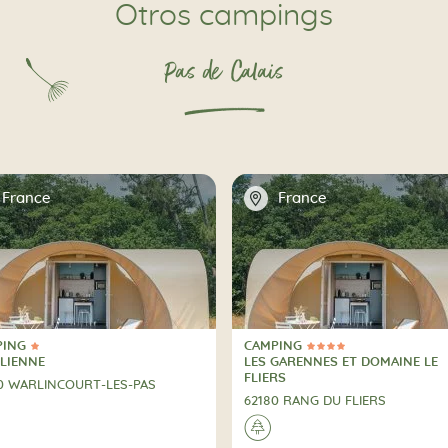
Otros campings
Pas de Calais
📍
France
France
PING
CAMPING
rella
4 Estrellas
PING
CAMPING
ILIENNE
LES GARENNES ET DOMAINE LE
FLIERS
0 WARLINCOURT-LES-PAS
62180 RANG DU FLIERS
🌲