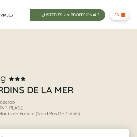
¿USTED ES UN PROFESIONAL?
ES
 VIAJES
ng
RDINS DE LA MER
lacroix
ONT-PLAGE
 Hauts de France (Nord Pas De Calais)