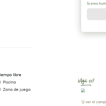
Si eres hu
iempo libre
¡Aquí es!
Piscina
Zona de juego
ver el camp