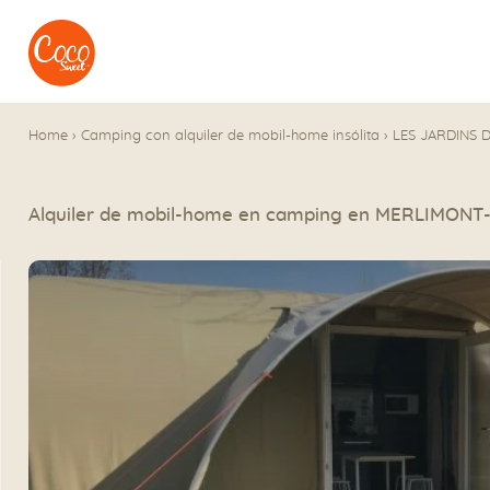
Ir al menú
Ir a los contenidos
Home
›
Camping con alquiler de mobil-home insólita
›
LES JARDINS 
Alquiler de mobil-home en camping en MERLIMONT