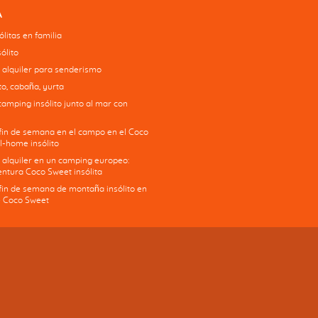
A
litas en familia
ólito
 alquiler para senderismo
o, cabaña, yurta
camping insólito junto al mar con
 fin de semana en el campo en el Coco
l-home insólito
 alquiler en un camping europeo:
ntura Coco Sweet insólita
 fin de semana de montaña insólito en
 Coco Sweet