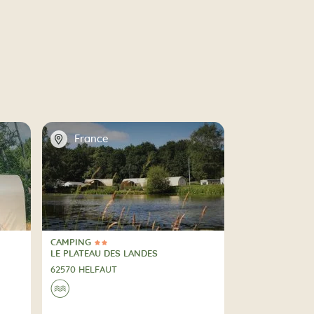
📍
France
CAMPING
2 Estrellas
CAMPING
LE PLATEAU DES LANDES
62570 HELFAUT
🌊