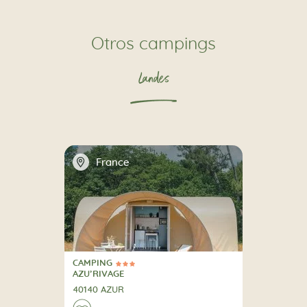
Otros campings
Landes
📍
France
CAMPING
3 Estrellas
CAMPING
AZU’RIVAGE
40140 AZUR