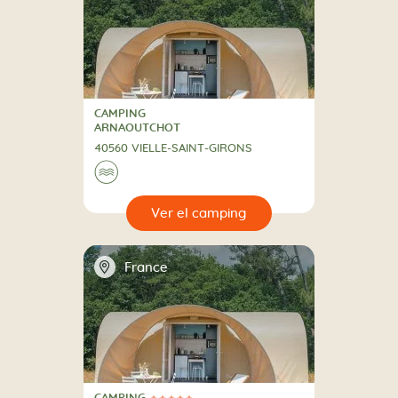
CAMPING
CAMPING
ARNAOUTCHOT
40560 VIELLE-SAINT-GIRONS
🌊
🔍
camping
📍
France