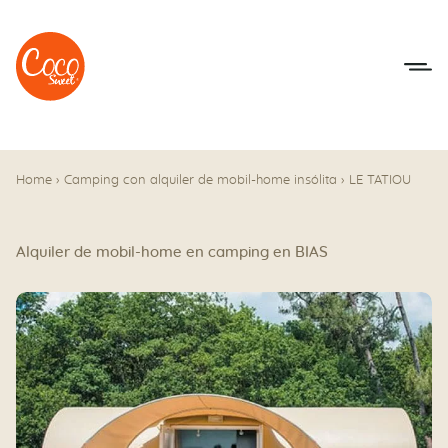
Ir al menú
Ir a los contenidos
Home
›
Camping con alquiler de mobil-home insólita
›
LE TATIOU
Alquiler de mobil-home en camping en BIAS