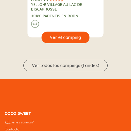
CAMPING
5 Estrellas
CAMPING
YELLOH! VILLAGE AU LAC DE
BISCARROSSE
40160 PARENTIS EN BORN
🌊
🔍
camping
Ver todos los campings (Landes)
COCO SWEET
¿Quienes somos?
Contacto