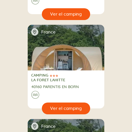
🌊
🔍
camping
📍
France
CAMPING
3 Estrellas
CAMPING
LA FORET LAHITTE
40160 PARENTIS EN BORN
🌊
🔍
camping
📍
France