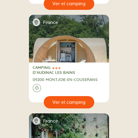
🔍
camping
📍
France
CAMPING
3 Estrellas
CAMPING
D’AUDINAC LES BAINS
09200 MONTJOIE-EN-COUSERANS
🌲
🔍
camping
📍
France