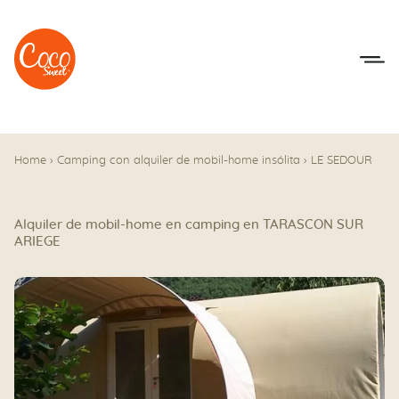
Ir al menú
Ir a los contenidos
Home
›
Camping con alquiler de mobil-home insólita
›
LE SEDOUR
Alquiler de mobil-home en camping en TARASCON SUR
ARIEGE