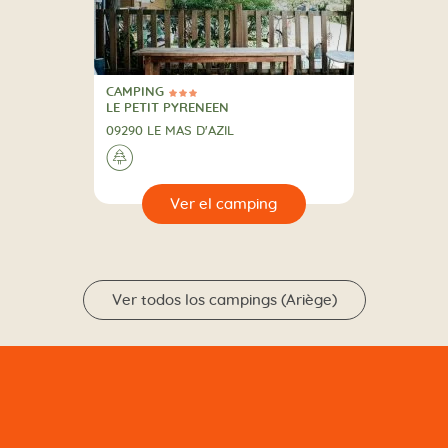
CAMPING
3 Estrellas
CAMPING
LE PETIT PYRENEEN
09290 LE MAS D'AZIL
🌲
🔍
camping
Ver todos los campings (Ariège)