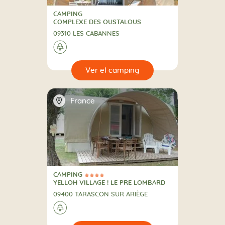
CAMPING
CAMPING
COMPLEXE DES OUSTALOUS
09310 LES CABANNES
🌲
🔍
camping
📍
France
CAMPING
4 Estrellas
CAMPING
YELLOH VILLAGE ! LE PRE LOMBARD
09400 TARASCON SUR ARIÈGE
🌲