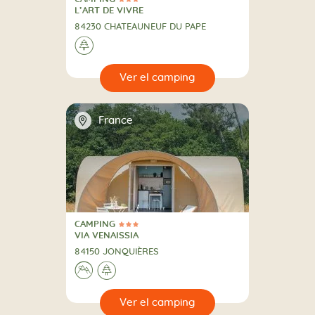
3 Estrellas
CAMPING
L’ART DE VIVRE
84230 CHATEAUNEUF DU PAPE
🌲
🔍
camping
📍
France
CAMPING
3 Estrellas
CAMPING
VIA VENAISSIA
84150 JONQUIÈRES
⛰
🌲
🔍
camping