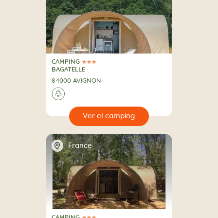
CAMPING
3 Estrellas
CAMPING
BAGATELLE
84000 AVIGNON
🌲
🔍
camping
📍
France
CAMPING