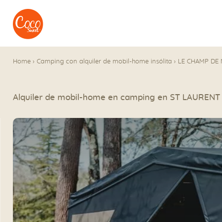
Ir al menú
Ir a los contenidos
Home
›
Camping con alquiler de mobil-home insólita
›
LE CHAMP DE
Alquiler de mobil-home en camping en ST LAURE