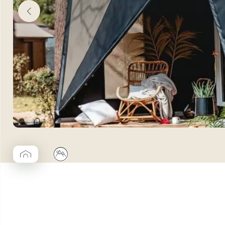
▱
⛰
Coco Cabane