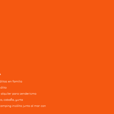
A
litas en familia
ólito
 alquiler para senderismo
o, cabaña, yurta
camping insólito junto al mar con