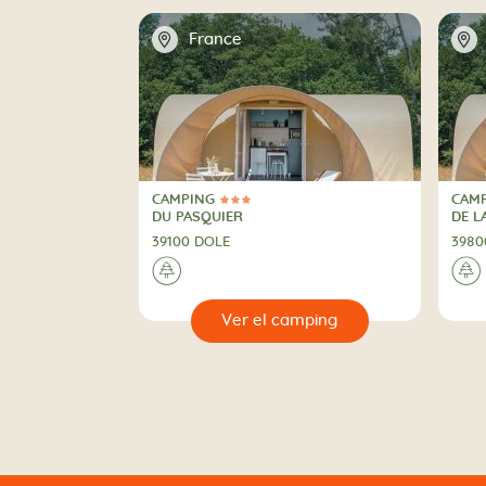
📍
📍
France
CAMPING
CAM
3 Estrellas
3 Es
CAMPING
CAM
DU PASQUIER
DE L
39100 DOLE
3980
🌲
🌲
🔍
🔍
r el camping
Ver el camping