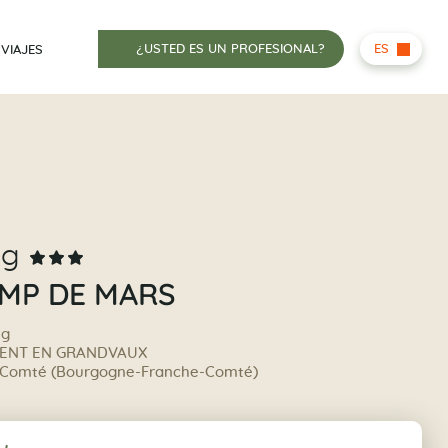
¿USTED ES UN PROFESIONAL?
ES
 VIAJES
ng
AMP DE MARS
ng
RENT EN GRANDVAUX
-Comté (Bourgogne-Franche-Comté)