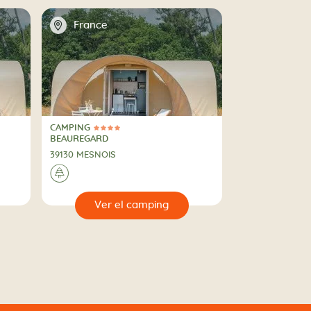
📍
France
CAMPING
4 Estrellas
CAMPING
BEAUREGARD
39130 MESNOIS
🌲
🔍
ing