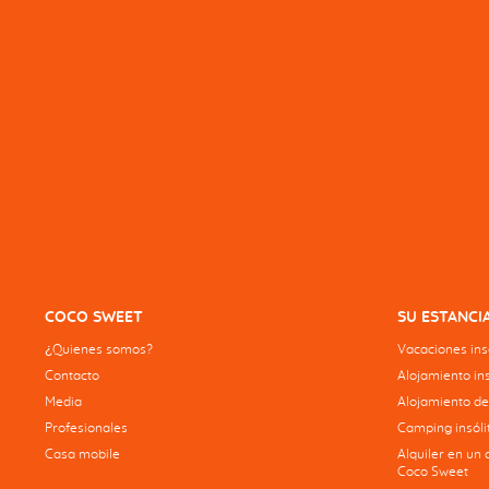
COCO SWEET
SU ESTANCI
¿Quienes somos?
Vacaciones insó
Contacto
Alojamiento ins
Media
Alojamiento de
Profesionales
Camping insólit
Casa mobile
Alquiler en un 
Coco Sweet