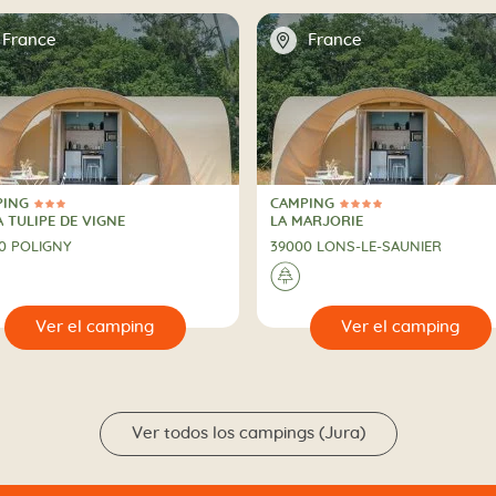
📍
France
France
PING
CAMPING
trellas
4 Estrellas
PING
CAMPING
A TULIPE DE VIGNE
LA MARJORIE
0 POLIGNY
39000 LONS-LE-SAUNIER
🌲
🔍
Ver el camping
Ver el camp
Ver todos los campings (Jura)