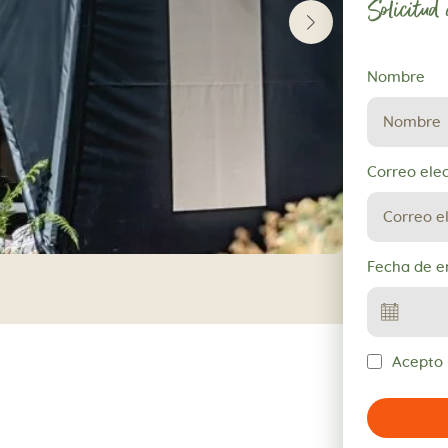
Solicitud
Solicitud
Nombre
de
reserva
Correo ele
Fecha de e
Acepto l