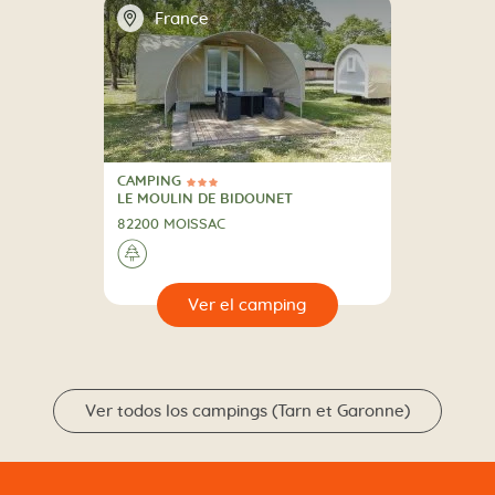
📍
France
CAMPING
3 Estrellas
CAMPING
LE MOULIN DE BIDOUNET
82200 MOISSAC
🌲
🔍
camping
Ver todos los campings (Tarn et Garonne)