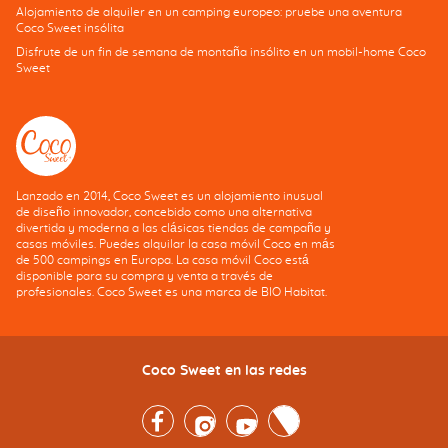
Alojamiento de alquiler en un camping europeo: pruebe una aventura
Coco Sweet insólita
Disfrute de un fin de semana de montaña insólito en un mobil-home Coco
Sweet
Lanzado en 2014, Coco Sweet es un alojamiento inusual
de diseño innovador, concebido como una alternativa
divertida y moderna a las clásicas tiendas de campaña y
casas móviles. Puedes alquilar la casa móvil Coco en más
de 500 campings en Europa. La casa móvil Coco está
disponible para su compra y venta a través de
profesionales. Coco Sweet es una marca de BIO Habitat.
Coco Sweet en las redes
Facebook
Instagram
Youtube
Twitter