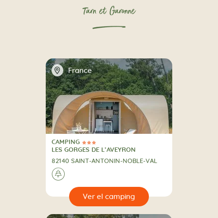
Tarn et Garonne
📍
France
CAMPING
3 Estrellas
CAMPING
LES GORGES DE L’AVEYRON
82140 SAINT-ANTONIN-NOBLE-VAL
🌲
🔍
camping