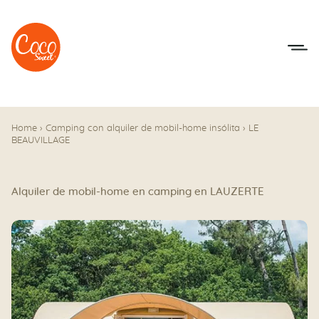
Ir al menú
Ir a los contenidos
Home
›
Camping con alquiler de mobil-home insólita
›
LE
BEAUVILLAGE
Alquiler de mobil-home en camping en LAUZERTE