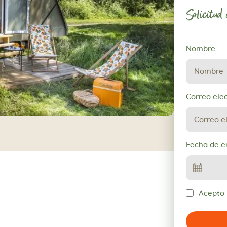
Solicitud
Solicitud
Nombre
de
reserva
Correo ele
Fecha de e
Acepto l