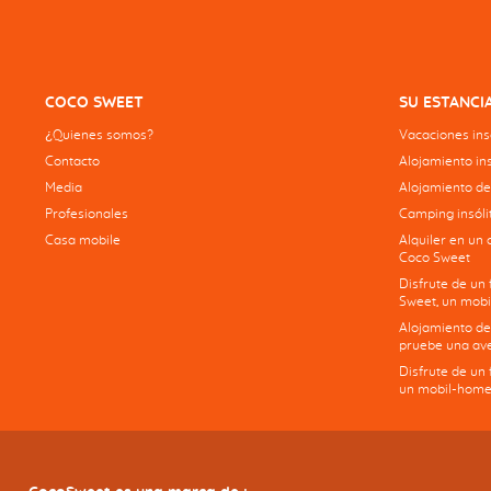
COCO SWEET
SU ESTANCI
¿Quienes somos?
Vacaciones insó
Contacto
Alojamiento ins
Media
Alojamiento de
Profesionales
Camping insólit
Casa mobile
Alquiler en un 
Coco Sweet
Disfrute de un
Sweet, un mobi
Alojamiento de
pruebe una ave
Disfrute de un
un mobil-home