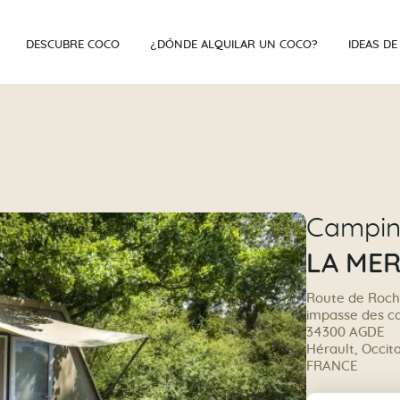
DESCUBRE COCO
¿DÓNDE ALQUILAR UN COCO?
IDEAS DE
Campi
LA ME
Route de Roc
impasse des c
34300 AGDE
Hérault, Occit
FRANCE