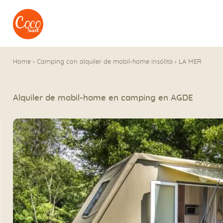
Ir al menú
Ir a los contenidos
Home
›
Camping con alquiler de mobil-home insólita
›
LA MER
Alquiler de mobil-home en camping en AGDE