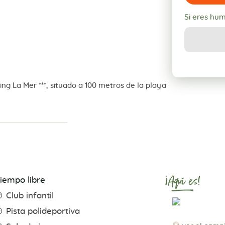
Si eres hu
ng La Mer ***, situado a 100 metros de la playa
¡Aquí es!
iempo libre
Club infantil
Pista polideportiva