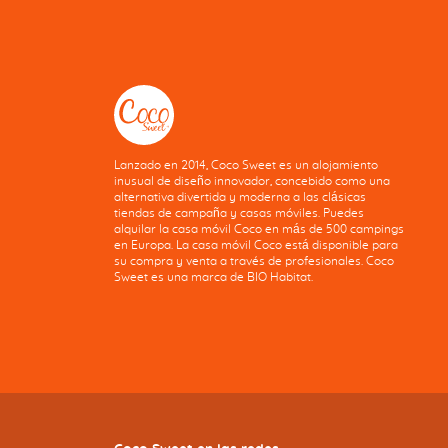
Lanzado en 2014, Coco Sweet es un alojamiento
inusual de diseño innovador, concebido como una
alternativa divertida y moderna a las clásicas
tiendas de campaña y casas móviles. Puedes
alquilar la casa móvil Coco en más de 500 campings
en Europa. La casa móvil Coco está disponible para
su compra y venta a través de profesionales. Coco
Sweet es una marca de BIO Habitat.