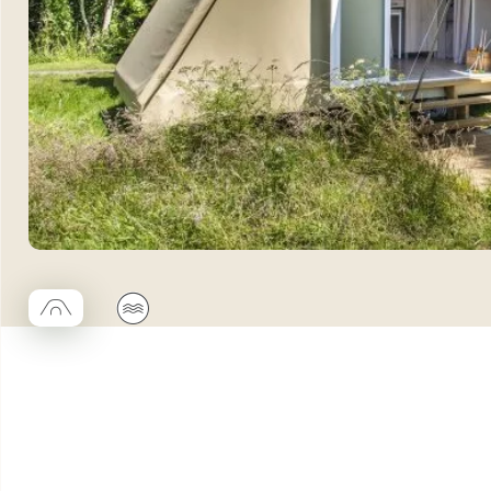
□
🌊
Coco trapèze