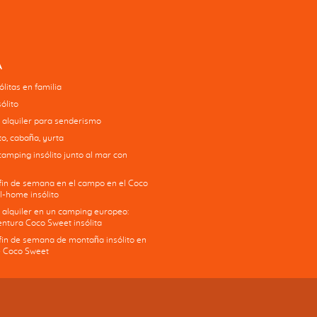
A
litas en familia
ólito
 alquiler para senderismo
o, cabaña, yurta
camping insólito junto al mar con
 fin de semana en el campo en el Coco
l-home insólito
 alquiler en un camping europeo:
ntura Coco Sweet insólita
 fin de semana de montaña insólito en
 Coco Sweet