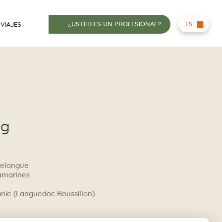
¿USTED ES UN PROFESIONAL?
ES
 VIAJES
ng
R
helongue
amarines
anie (Languedoc Roussillon)