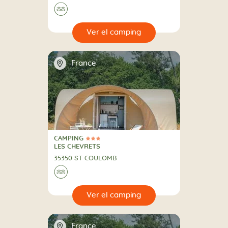
🌊
🔍
camping
📍
France
CAMPING
3 Estrellas
CAMPING
LES CHEVRETS
35350 ST COULOMB
🌊
🔍
camping
📍
France