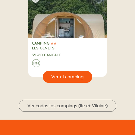
CAMPING
2 Estrellas
CAMPING
LES GENETS
35260 CANCALE
🌊
🔍
camping
Ver todos los campings (Ile et Vilaine)