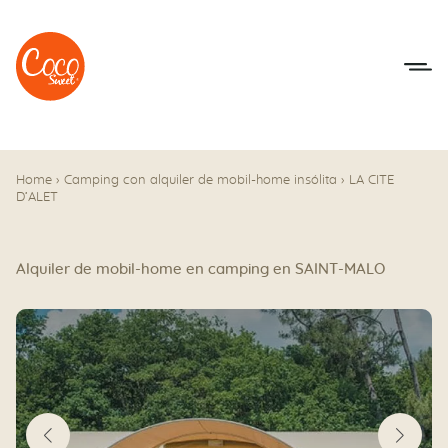
Ir al menú
Ir a los contenidos
Home
›
Camping con alquiler de mobil-home insólita
›
LA CITE
D’ALET
Alquiler de mobil-home en camping en SAINT-MALO