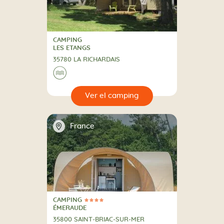
CAMPING
CAMPING
LES ETANGS
35780 LA RICHARDAIS
🌊
🔍
camping
📍
France
CAMPING
4 Estrellas
CAMPING
ÉMERAUDE
35800 SAINT-BRIAC-SUR-MER