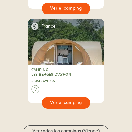
🔍
camping
📍
France
CAMPING
CAMPING
LES BERGES D’AYRON
86190 AYRON
🌲
🔍
camping
Ver todos los campings (Vienne)