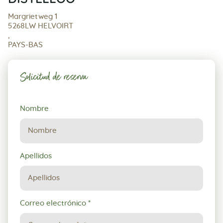
Margrietweg 1
5268LW HELVOIRT
,
PAYS-BAS
Solicitud de reserva
Solicitud
Nombre
de
reserva
Apellidos
Correo electrónico
*