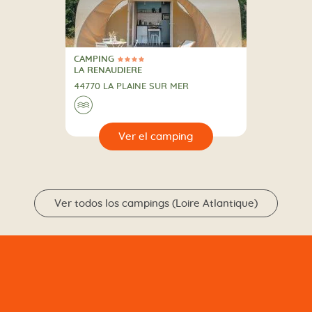
CAMPING
4 Estrellas
CAMPING
LA RENAUDIERE
44770 LA PLAINE SUR MER
🌊
🔍
camping
Ver todos los campings (Loire Atlantique)