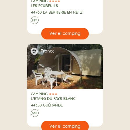
CAMPING
4 Estrellas
CAMPING
LES ECUREUILS
44760 LA BERNERIE EN RETZ
🌊
🔍
camping
📍
France
CAMPING
3 Estrellas
CAMPING
L’ETANG DU PAYS BLANC
44350 GUÉRANDE
🌊
🔍
camping