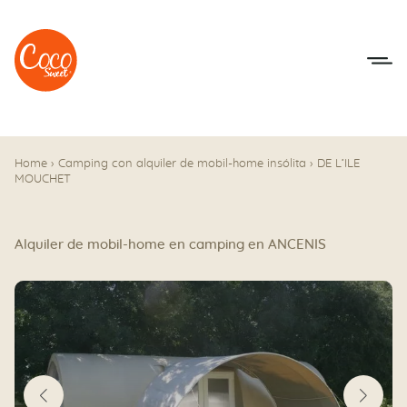
Ir al menú
Ir a los contenidos
Home
›
Camping con alquiler de mobil-home insólita
›
DE L’ILE
MOUCHET
Alquiler de mobil-home en camping en ANCENIS