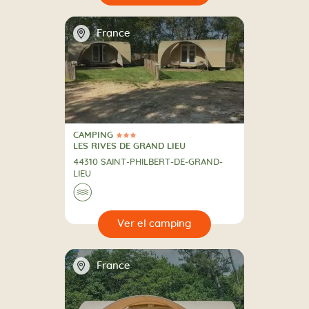
📍
France
CAMPING
3 Estrellas
CAMPING
LES RIVES DE GRAND LIEU
44310 SAINT-PHILBERT-DE-GRAND-
LIEU
🌊
🔍
camping
📍
France