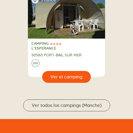
France
CAMPING
4 Estrellas
CAMPING
L’ESPERANCE
50580 PORT-BAIL SUR MER
🌊
🔍
camping
Ver todos los campings (Manche)