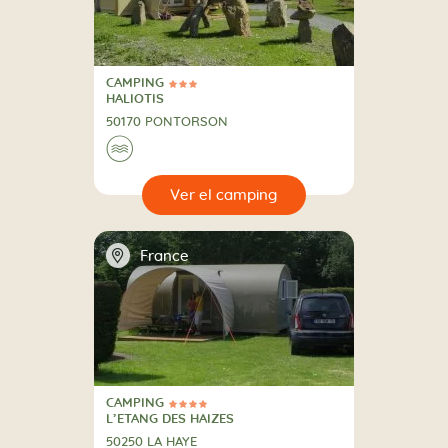
CAMPING
3 Estrellas
CAMPING
HALIOTIS
50170 PONTORSON
🌊
🔍
camping
📍
France
CAMPING
4 Estrellas
CAMPING
L’ETANG DES HAIZES
50250 LA HAYE