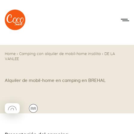
Ir al menú
Ir a los contenidos
Home
›
Camping con alquiler de mobil-home insólita
›
DE LA
VANLEE
Alquiler de mobil-home en camping en BREHAL
◯
🌊
Coco rond