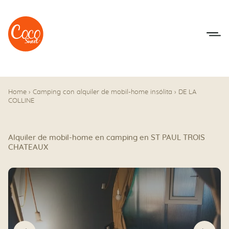
Ir al menú
Ir a los contenidos
Home
›
Camping con alquiler de mobil-home insólita
›
DE LA
COLLINE
Alquiler de mobil-home en camping en ST PAUL TROIS
CHATEAUX