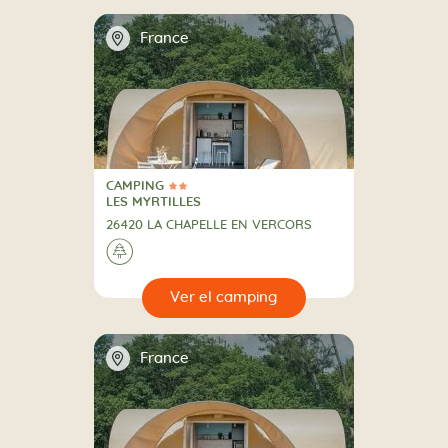
📍
France
CAMPING
2 Estrellas
CAMPING
LES MYRTILLES
26420 LA CHAPELLE EN VERCORS
🌲
🔍
camping
📍
France