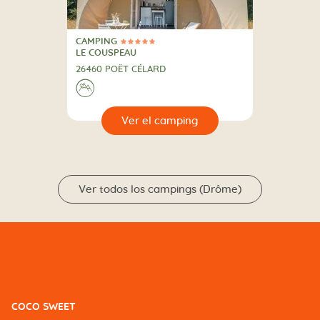
CAMPING
5 Estrellas
CAMPING
LE COUSPEAU
26460 POËT CÉLARD
⛰
🔍
camping
Ver todos los campings (Drôme)
COCO SWEET