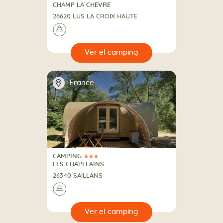
3 Estrellas
CAMPING
CHAMP LA CHEVRE
26620 LUS LA CROIX HAUTE
🌲
🔍
camping
📍
France
CAMPING
3 Estrellas
CAMPING
LES CHAPELAINS
26340 SAILLANS
🌲
🔍
camping