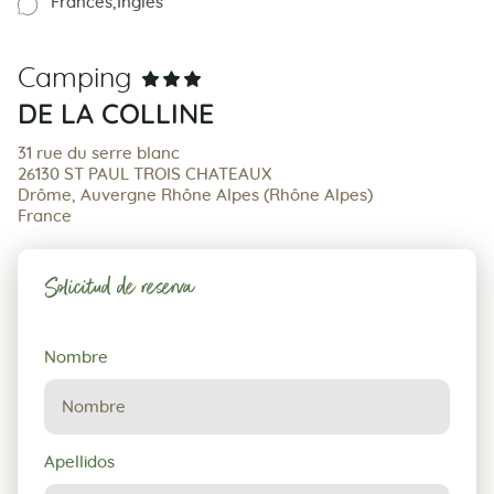
Francés
Inglés
Camping
DE LA COLLINE
31 rue du serre blanc
26130 ST PAUL TROIS CHATEAUX
Drôme, Auvergne Rhône Alpes (Rhône Alpes)
France
Solicitud de reserva
Solicitud
Nombre
de
reserva
Apellidos