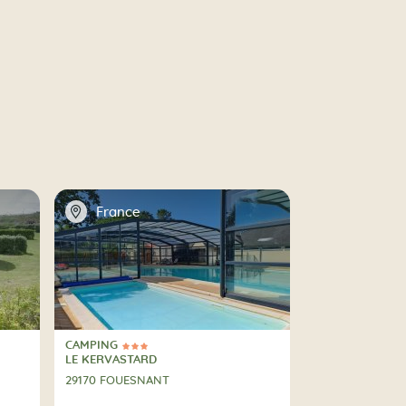
📍
France
CAMPING
3 Estrellas
CAMPING
LE KERVASTARD
29170 FOUESNANT