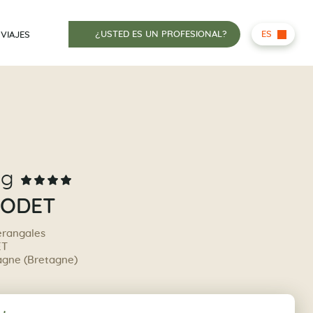
¿USTED ES UN PROFESIONAL?
ES
 VIAJES
ng
NODET
erangales
ET
tagne (Bretagne)