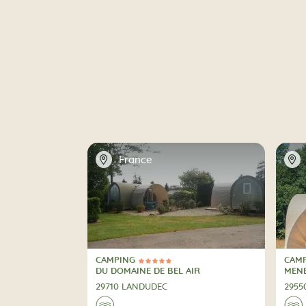
📍
📍
France
CAMPING
CAM
5 Estrellas
2 Es
CAMPING
CAM
DU DOMAINE DE BEL AIR
MENE
29710 LANDUDEC
2955
🌊
🌊