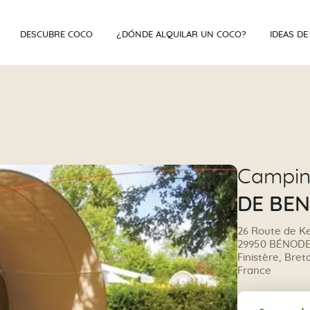
DESCUBRE COCO
¿DÓNDE ALQUILAR UN COCO?
IDEAS DE
Campi
DE BE
26 Route de K
29950 BÉNOD
Finistère, Bre
France