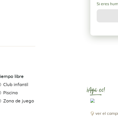
Si eres hu
iempo libre
Club infantil
¡Aquí es!
Piscina
Zona de juego
ver el camp