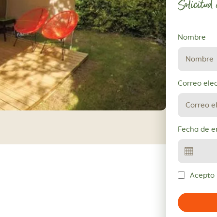
Solicitud
Solicitud
Nombre
de
reserva
Correo ele
Fecha de e
Acepto l