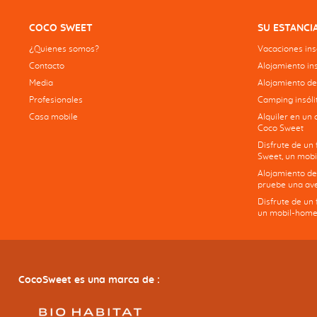
COCO SWEET
SU ESTANCI
¿Quienes somos?
Vacaciones insó
Contacto
Alojamiento ins
Media
Alojamiento de
Profesionales
Camping insólit
Casa mobile
Alquiler en un 
Coco Sweet
Disfrute de un
Sweet, un mobi
Alojamiento de
pruebe una ave
Disfrute de un
un mobil-home
CocoSweet es una marca de :