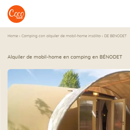
Ir al menú
Ir a los contenidos
Home
›
Camping con alquiler de mobil-home insólita
›
DE BENODET
Alquiler de mobil-home en camping en BÉNODET