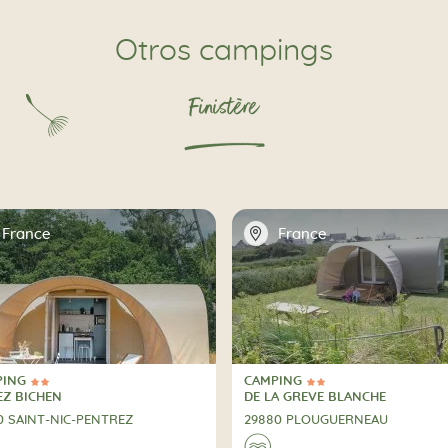
Otros campings
Finistère
📍
France
France
PING
CAMPING
trellas
2 Estrellas
PING
CAMPING
Z BICHEN
DE LA GREVE BLANCHE
0 SAINT-NIC-PENTREZ
29880 PLOUGUERNEAU
🌊