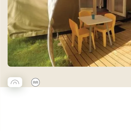
◯
🌊
Coco rond