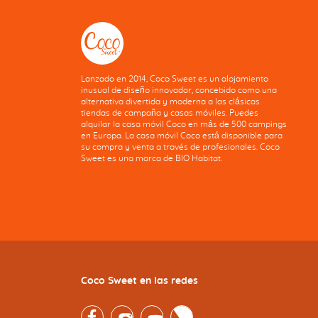
Lanzado en 2014, Coco Sweet es un alojamiento
inusual de diseño innovador, concebido como una
alternativa divertida y moderna a las clásicas
tiendas de campaña y casas móviles. Puedes
alquilar la casa móvil Coco en más de 500 campings
en Europa. La casa móvil Coco está disponible para
su compra y venta a través de profesionales. Coco
Sweet es una marca de BIO Habitat.
Coco Sweet en las redes
Facebook
Instagram
Youtube
Twitter