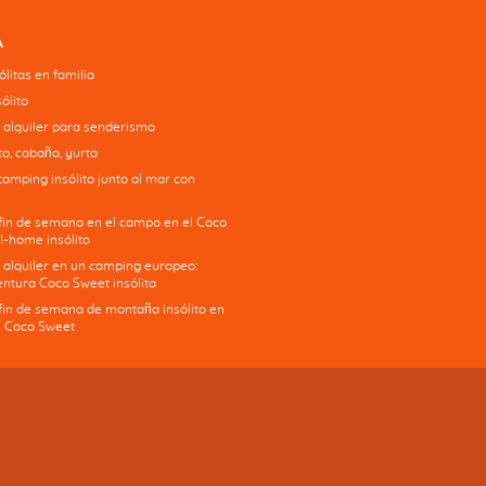
A
litas en familia
ólito
 alquiler para senderismo
o, cabaña, yurta
camping insólito junto al mar con
 fin de semana en el campo en el Coco
l-home insólito
 alquiler en un camping europeo:
ntura Coco Sweet insólita
 fin de semana de montaña insólito en
 Coco Sweet