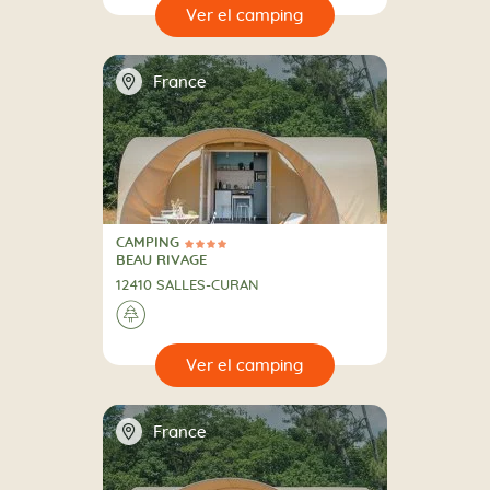
🔍
camping
📍
France
CAMPING
4 Estrellas
CAMPING
BEAU RIVAGE
12410 SALLES-CURAN
🌲
🔍
camping
📍
France