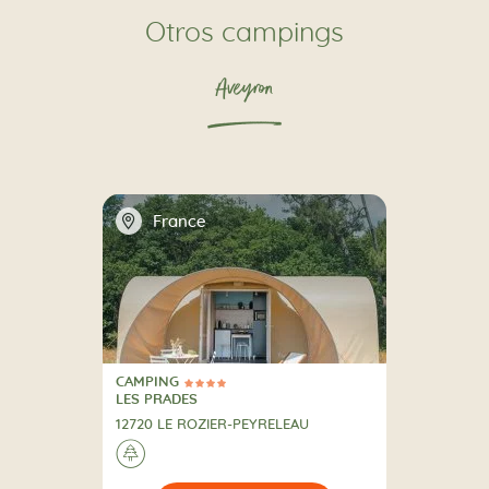
Otros campings
Aveyron
📍
France
CAMPING
4 Estrellas
CAMPING
LES PRADES
12720 LE ROZIER-PEYRELEAU
🌲