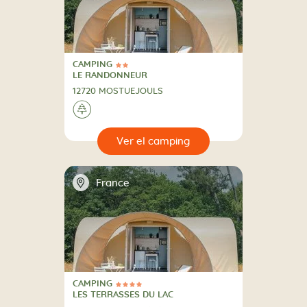
CAMPING
2 Estrellas
CAMPING
LE RANDONNEUR
12720 MOSTUEJOULS
🌲
🔍
camping
📍
France
CAMPING
4 Estrellas
CAMPING
LES TERRASSES DU LAC