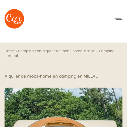
Ir al menú
Ir a los contenidos
Home
›
Camping con alquiler de mobil-home insólita
›
Camping
Larribal
Alquiler de mobil-home en camping en MILLAU