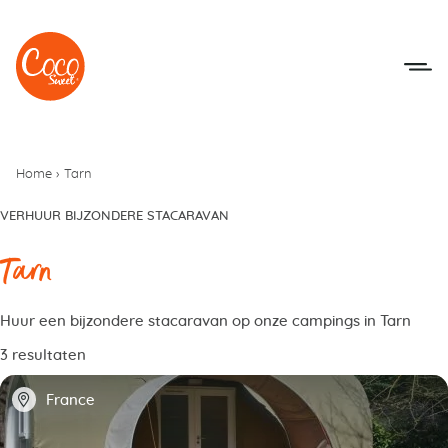
Naar het menu
Naar de inhoudsopgave
Home
›
Tarn
VERHUUR BIJZONDERE STACARAVAN
Tarn
Huur een bijzondere stacaravan op onze campings in Tarn
3 resultaten
📍
France