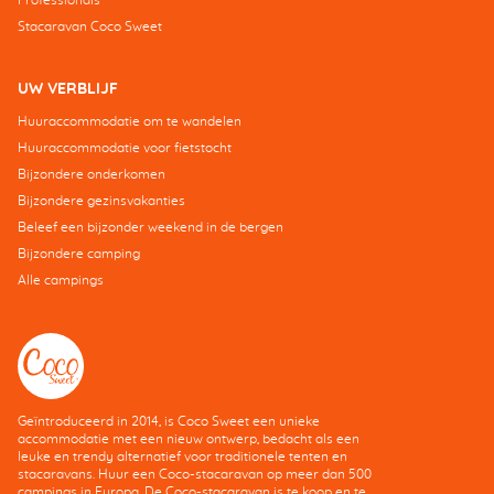
Stacaravan Coco Sweet
UW VERBLIJF
Huuraccommodatie om te wandelen
Huuraccommodatie voor fietstocht
Bijzondere onderkomen
Bijzondere gezinsvakanties
Beleef een bijzonder weekend in de bergen
Bijzondere camping
Alle campings
Geïntroduceerd in 2014, is Coco Sweet een unieke
accommodatie met een nieuw ontwerp, bedacht als een
leuke en trendy alternatief voor traditionele tenten en
stacaravans. Huur een Coco-stacaravan op meer dan 500
campings in Europa. De Coco-stacaravan is te koop en te