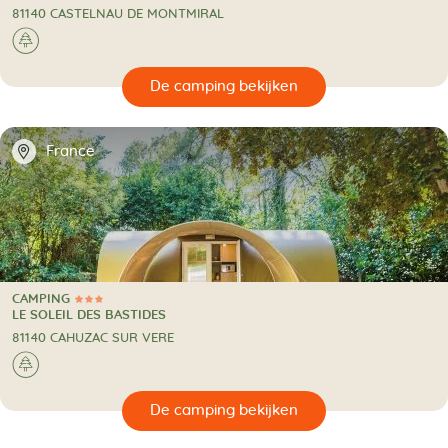
81140 CASTELNAU DE MONTMIRAL
🌲
🔍
en
📍
France
CAMPING
3 Sterren
CAMPING
LE SOLEIL DES BASTIDES
81140 CAHUZAC SUR VERE
🌲
🔍
en