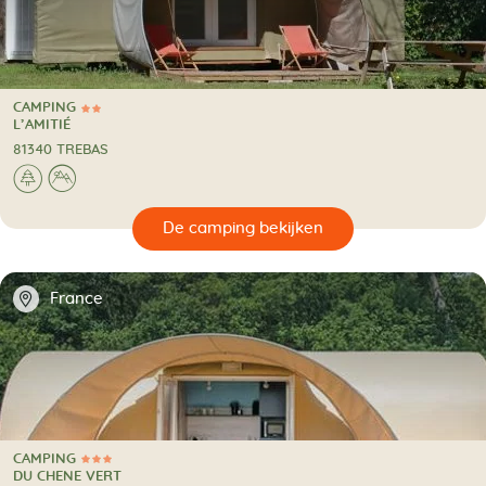
CAMPING
2 Sterren
CAMPING
L’AMITIÉ
81340 TREBAS
🌲
⛰
🔍
en
📍
France
CAMPING
3 Sterren
CAMPING
DU CHENE VERT