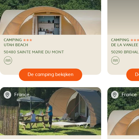
CAMPING
CAMPING
3 Sterren
3 Sterren
CAMPING
CAMPING
UTAH BEACH
DE LA VANLEE
50480 SAINTE MARIE DU MONT
50290 BREHAL
🌊
🌊
🔍
De camping bekijken
📍
📍
France
France