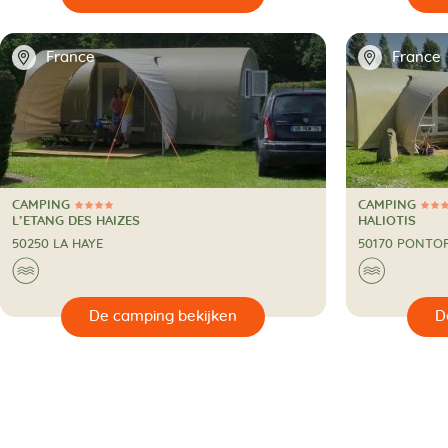
📍
📍
France
France
CAMPING
CAMPING
4 Sterren
3 Sterren
CAMPING
CAMPING
L’ETANG DES HAIZES
HALIOTIS
50250 LA HAYE
50170 PONTO
🌊
🌊
🔍
De camping bekijken