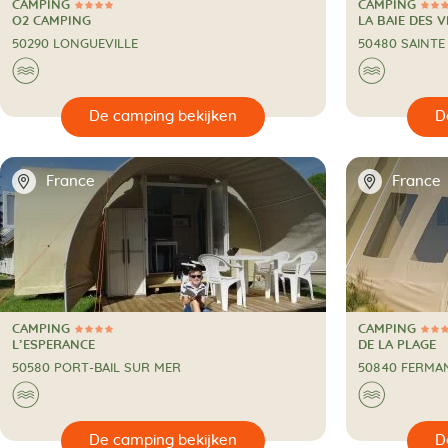
CAMPING
CAMPING
4 Sterren
3 Sterren
CAMPING
CAMPING
O2 CAMPING
LA BAIE DES 
50290 LONGUEVILLE
50480 SAINTE
🌊
🌊
🔍
De camping bekijken
📍
📍
France
France
CAMPING
CAMPING
4 Sterren
3 Sterren
CAMPING
CAMPING
L’ESPERANCE
DE LA PLAGE
50580 PORT-BAIL SUR MER
50840 FERMA
🌊
🌊
🔍
De camping bekijken