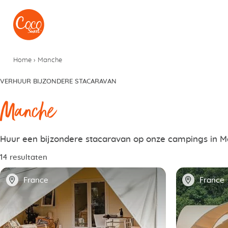
Naar het menu
Naar de inhoudsopgave
Home
›
Manche
VERHUUR BIJZONDERE STACARAVAN
Manche
Huur een bijzondere stacaravan op onze campings in 
14 resultaten
📍
📍
France
France