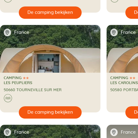
🔍
De camping bekijken
📍
📍
France
France
CAMPING
CAMPING
2 Sterren
2 Sterren
CAMPING
CAMPING
LES PEUPLIERS
LES CAROLINS
50660 TOURNEVILLE SUR MER
50580 PORTBA
🌊
🔍
De camping bekijken
📍
📍
France
France