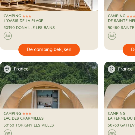
CAMPING
CAMPING
3 Sterren
3 Sterren
CAMPING
CAMPING
L’OASIS DE LA PLAGE
DE SAINTE ME
50350 DONVILLE LES BAINS
50480 SAINTE
🌊
🌊
🔍
De camping bekijken
📍
📍
France
France
CAMPING
CAMPING
3 Sterren
CAMPING
CAMPING
LAC DES CHARMILLES
LA FERME DU
50160 TORIGNY LES VILLES
50760 GATTEV
🌊
🌊