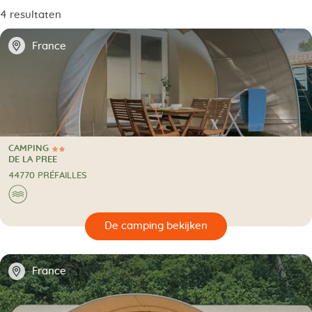
4 resultaten
📍
France
CAMPING
2 Sterren
CAMPING
DE LA PREE
44770 PRÉFAILLES
🌊
🔍
en
📍
France