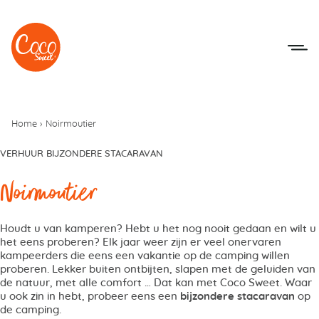
Naar het menu
Naar de inhoudsopgave
Home
›
Noirmoutier
VERHUUR BIJZONDERE STACARAVAN
Noirmoutier
Houdt u van kamperen? Hebt u het nog nooit gedaan en wilt u
het eens proberen? Elk jaar weer zijn er veel onervaren
kampeerders die eens een vakantie op de camping willen
proberen. Lekker buiten ontbijten, slapen met de geluiden van
de natuur, met alle comfort … Dat kan met Coco Sweet. Waar
u ook zin in hebt, probeer eens een
bijzondere stacaravan
op
de camping.