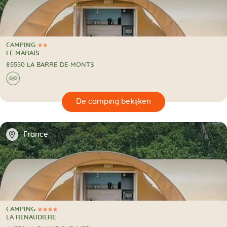
CAMPING
2 Sterren
CAMPING
LE MARAIS
85550 LA BARRE-DE-MONTS
🌊
🔍
en
📍
France
CAMPING
4 Sterren
CAMPING
LA RENAUDIERE