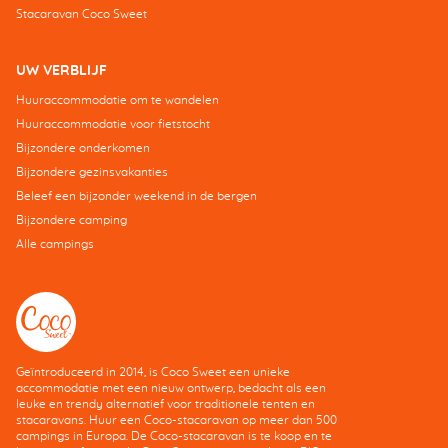
Stacaravan Coco Sweet
UW VERBLIJF
Huuraccommodatie om te wandelen
Huuraccommodatie voor fietstocht
Bijzondere onderkomen
Bijzondere gezinsvakanties
Beleef een bijzonder weekend in de bergen
Bijzondere camping
Alle campings
Geïntroduceerd in 2014, is Coco Sweet een unieke
accommodatie met een nieuw ontwerp, bedacht als een
leuke en trendy alternatief voor traditionele tenten en
stacaravans. Huur een Coco-stacaravan op meer dan 500
campings in Europa. De Coco-stacaravan is te koop en te