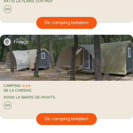
44770 LA PLAINE SUR MER
🌊
🔍
en
📍
France
CAMPING
3 Sterren
CAMPING
DE LA CORSIVE
85550 LA BARRE-DE-MONTS
🌊
🔍
en