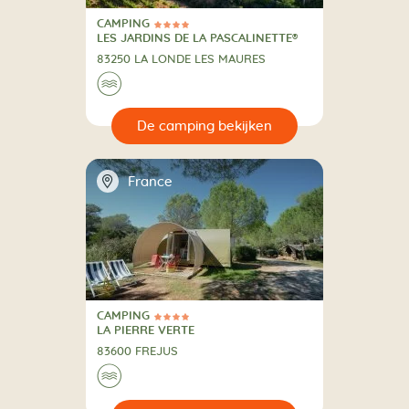
CAMPING
4 Sterren
CAMPING
LES JARDINS DE LA PASCALINETTE®
83250 LA LONDE LES MAURES
🌊
🔍
en
📍
France
CAMPING
4 Sterren
CAMPING
LA PIERRE VERTE
83600 FREJUS
🌊