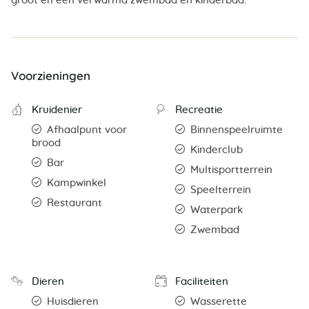
groot en een verwarmd zwembad en kinderbad.
Voorzieningen
Kruidenier
Recreatie
Afhaalpunt voor
Binnenspeelruimte
brood
Kinderclub
Bar
Multisportterrein
Kampwinkel
Speelterrein
Restaurant
Waterpark
Zwembad
Dieren
Faciliteiten
Huisdieren
Wasserette