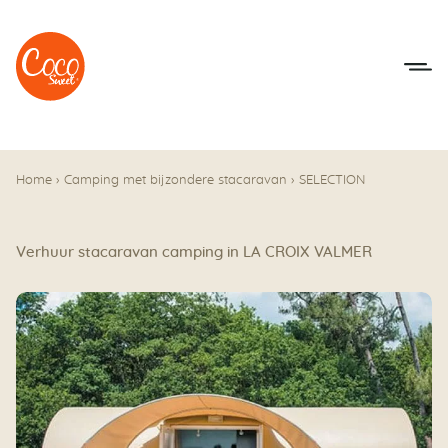
Naar het menu
Naar de inhoudsopgave
Home
›
Camping met bijzondere stacaravan
›
SELECTION
Verhuur stacaravan camping in LA CROIX VALMER