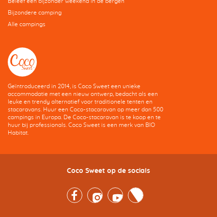
Beleef een bijzonder weekend in de bergen
Bijzondere camping
Alle campings
Geïntroduceerd in 2014, is Coco Sweet een unieke
accommodatie met een nieuw ontwerp, bedacht als een
leuke en trendy alternatief voor traditionele tenten en
stacaravans. Huur een Coco-stacaravan op meer dan 500
campings in Europa. De Coco-stacaravan is te koop en te
huur bij professionals. Coco Sweet is een merk van BIO
Habitat.
Coco Sweet op de socials
Facebook
Instagram
Youtube
Twitter