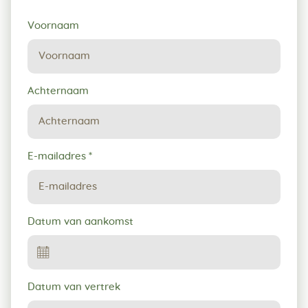
Verzoek
Voornaam
tot
reservering
Achternaam
E-mailadres
*
Datum van aankomst
Datum van vertrek