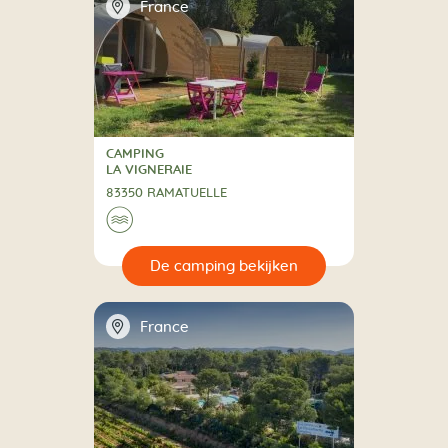
📍
France
CAMPING
CAMPING
LA VIGNERAIE
83350 RAMATUELLE
🌊
🔍
en
📍
France