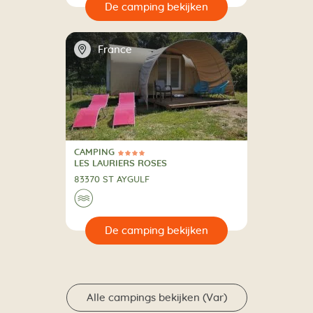
🔍
en
📍
France
CAMPING
4 Sterren
CAMPING
LES LAURIERS ROSES
83370 ST AYGULF
🌊
🔍
en
Alle campings bekijken (Var)