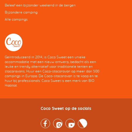
Beleef een bijzonder weekend in de bergen
Bijzondere camping
Alle campings
Geïntroduceerd in 2014, is Coco Sweet een unieke
accommodatie met een nieuw ontwerp, bedacht als een
leuke en trendy alternatief voor traditionele tenten en
stacaravans. Huur een Coco-stacaravan op meer dan 500
campings in Europa. De Coco-stacaravan is te koop en te
huur bij professionals. Coco Sweet is een merk van BIO
Habitat.
Coco Sweet op de socials
Facebook
Instagram
Youtube
Twitter