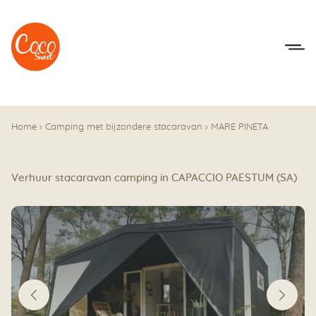
Naar het menu
Naar de inhoudsopgave
Home
›
Camping met bijzondere stacaravan
›
MARE PINETA
Verhuur stacaravan camping in CAPACCIO PAESTUM (SA)