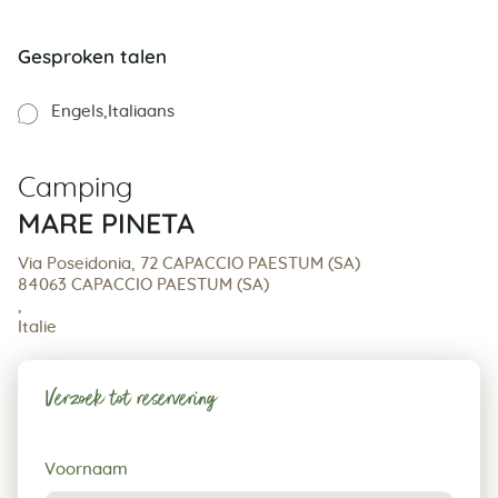
Gesproken talen
Engels
Italiaans
Camping
MARE PINETA
Via Poseidonia, 72 CAPACCIO PAESTUM (SA)
84063 CAPACCIO PAESTUM (SA)
,
Italie
Verzoek tot reservering
Verzoek
Voornaam
tot