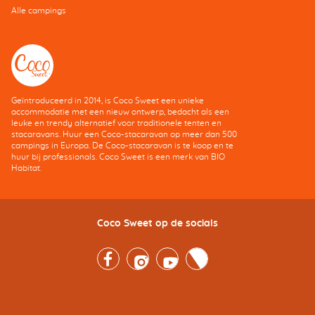
Alle campings
Geïntroduceerd in 2014, is Coco Sweet een unieke
accommodatie met een nieuw ontwerp, bedacht als een
leuke en trendy alternatief voor traditionele tenten en
stacaravans. Huur een Coco-stacaravan op meer dan 500
campings in Europa. De Coco-stacaravan is te koop en te
huur bij professionals. Coco Sweet is een merk van BIO
Habitat.
Coco Sweet op de socials
Facebook
Instagram
Youtube
Twitter