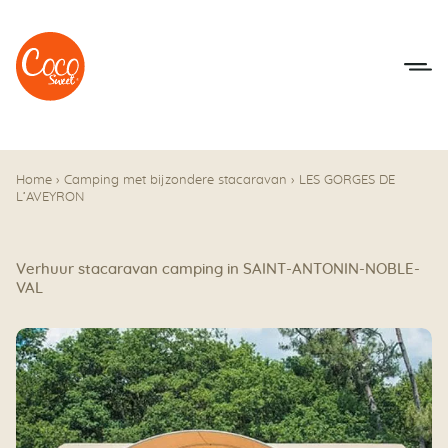
Naar het menu
Naar de inhoudsopgave
Home
›
Camping met bijzondere stacaravan
›
LES GORGES DE
L’AVEYRON
Verhuur stacaravan camping in SAINT-ANTONIN-NOBLE-
VAL