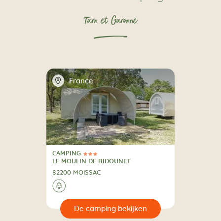
Tarn et Garonne
📍
France
CAMPING
3 Sterren
CAMPING
LE MOULIN DE BIDOUNET
82200 MOISSAC
🌲
🔍
en