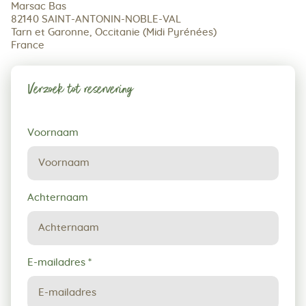
Marsac Bas
82140 SAINT-ANTONIN-NOBLE-VAL
Tarn et Garonne, Occitanie (Midi Pyrénées)
France
Verzoek tot reservering
Verzoek
Voornaam
tot
reservering
Achternaam
E-mailadres
*