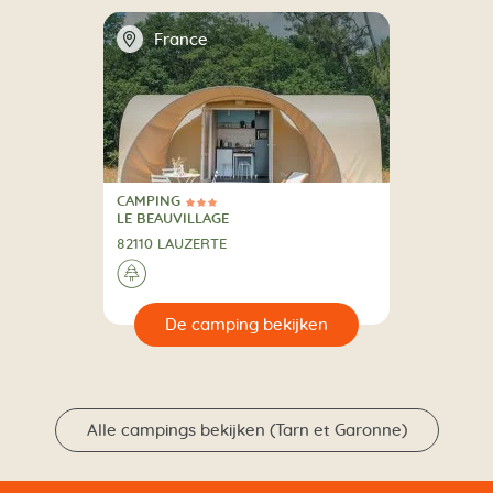
📍
France
CAMPING
3 Sterren
CAMPING
LE BEAUVILLAGE
82110 LAUZERTE
🌲
🔍
en
Alle campings bekijken (Tarn et Garonne)