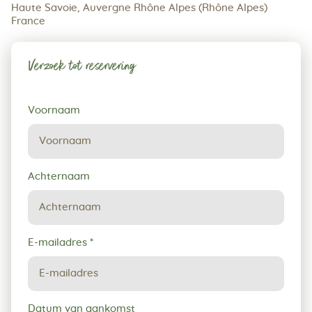
Haute Savoie, Auvergne Rhône Alpes (Rhône Alpes)
France
Verzoek tot reservering
Verzoek
Voornaam
tot
reservering
Achternaam
E-mailadres
*
Datum van aankomst