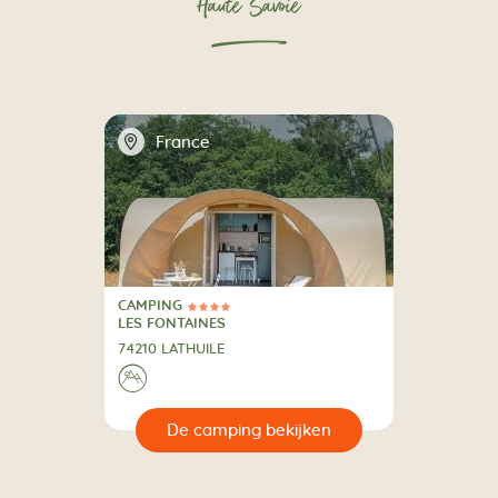
Haute Savoie
📍
France
CAMPING
4 Sterren
CAMPING
LES FONTAINES
74210 LATHUILE
⛰
🔍
en