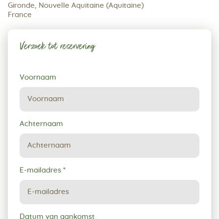
Gironde, Nouvelle Aquitaine (Aquitaine)
France
Verzoek tot reservering
Verzoek
Voornaam
tot
reservering
Achternaam
E-mailadres
*
Datum van aankomst