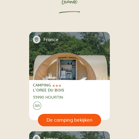
Gironde
📍
France
CAMPING
3 Sterren
CAMPING
L’OREE DU BOIS
33990 HOURTIN
🌊
🔍
en
📍