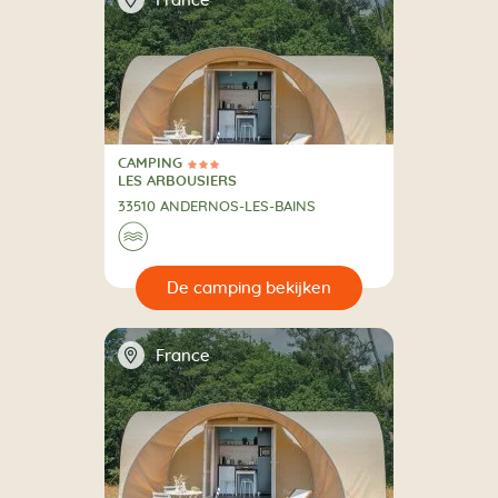
France
CAMPING
3 Sterren
CAMPING
LES ARBOUSIERS
33510 ANDERNOS-LES-BAINS
🌊
🔍
en
📍
France