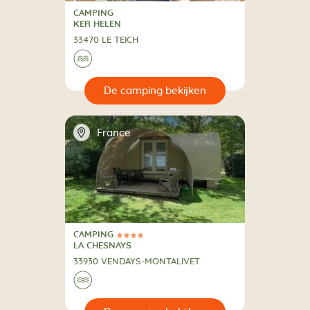
CAMPING
CAMPING
KER HELEN
33470 LE TEICH
🌊
🔍
en
📍
France
CAMPING
4 Sterren
CAMPING
LA CHESNAYS
33930 VENDAYS-MONTALIVET
🌊