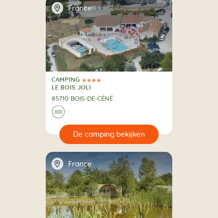
📍
France
CAMPING
4 Sterren
CAMPING
LE BOIS JOLI
85710 BOIS-DE-CÉNÉ
🌊
🔍
en
📍
France