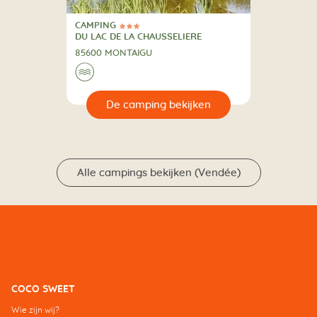
CAMPING
3 Sterren
CAMPING
DU LAC DE LA CHAUSSELIERE
85600 MONTAIGU
🌊
🔍
en
Alle campings bekijken (Vendée)
COCO SWEET
Wie zijn wij?