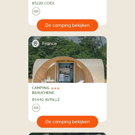
85220 COËX
🌊
🔍
en
📍
France
CAMPING
3 Sterren
CAMPING
BEAUCHENE
85440 AVRILLÉ
🌊
🔍
en