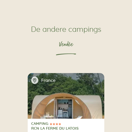
De andere campings
Vendée
📍
France
CAMPING
4 Sterren
CAMPING
RCN LA FERME DU LATOIS