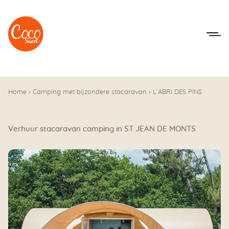
Naar het menu
Naar de inhoudsopgave
Home
›
Camping met bijzondere stacaravan
›
L’ABRI DES PINS
Verhuur stacaravan camping in ST JEAN DE MONTS