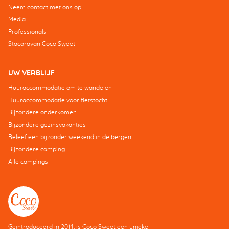
Neem contact met ons op
Media
Professionals
Stacaravan Coco Sweet
UW VERBLIJF
Huuraccommodatie om te wandelen
Huuraccommodatie voor fietstocht
Bijzondere onderkomen
Bijzondere gezinsvakanties
Beleef een bijzonder weekend in de bergen
Bijzondere camping
Alle campings
Geïntroduceerd in 2014, is Coco Sweet een unieke