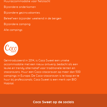
Huuraccommodatie voor fietstocht
Bijzondere onderkomen
Bijzondere gezinsvakanties
Beleef een bijzonder weekend in de bergen
Bijzondere camping
Alle campings
Geïntroduceerd in 2014, is Coco Sweet een unieke
accommodatie met een nieuw ontwerp, bedacht als een
leuke en trendy alternatief voor traditionele tenten en
stacaravans. Huur een Coco-stacaravan op meer dan 500
campings in Europa. De Coco-stacaravan is te koop en te
huur bij professionals. Coco Sweet is een merk van BIO
Habitat.
Coco Sweet op de socials