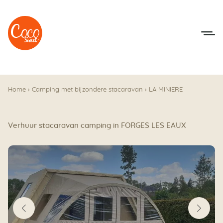
Naar het menu
Naar de inhoudsopgave
Home
›
Camping met bijzondere stacaravan
›
LA MINIERE
Verhuur stacaravan camping in FORGES LES EAUX