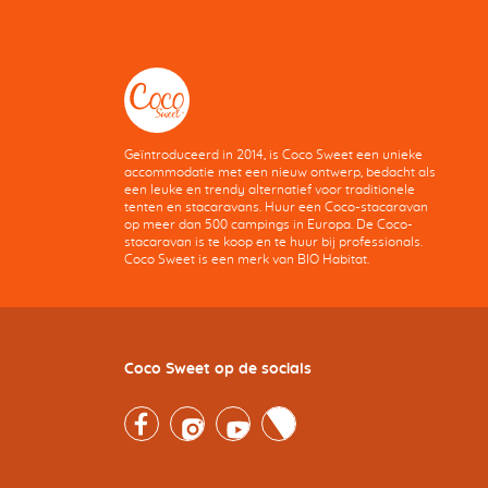
Geïntroduceerd in 2014, is Coco Sweet een unieke
accommodatie met een nieuw ontwerp, bedacht als
een leuke en trendy alternatief voor traditionele
tenten en stacaravans. Huur een Coco-stacaravan
op meer dan 500 campings in Europa. De Coco-
stacaravan is te koop en te huur bij professionals.
Coco Sweet is een merk van BIO Habitat.
Coco Sweet op de socials
Facebook
Instagram
Youtube
Twitter