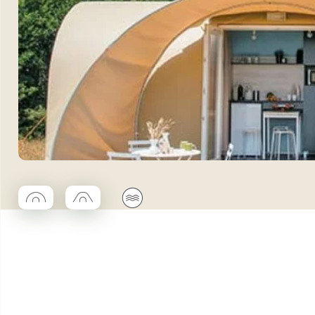
◯
□
🌊
Coco rond
Coco trapèze