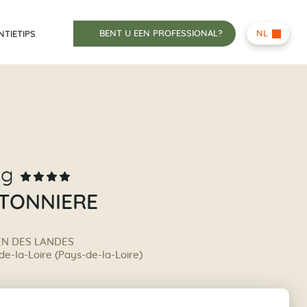
BENT U EEN PROFESSIONAL?
NL
NTIETIPS
ng
ETONNIERE
e
IEN DES LANDES
e-la-Loire (Pays-de-la-Loire)