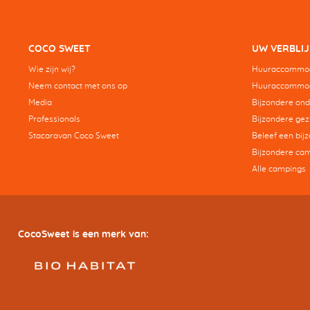
COCO SWEET
UW VERBLIJ
Wie zijn wij?
Huuraccommod
Neem contact met ons op
Huuraccommoda
Media
Bijzondere on
Professionals
Bijzondere gez
Stacaravan Coco Sweet
Beleef een bij
Bijzondere ca
Alle campings
CocoSweet is een merk van: