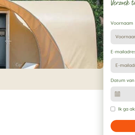
Verzoek to
Verzoek
Voornaam
tot
reservering
E-mailadre
Datum van
Ik ga a