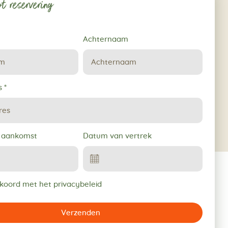
t reservering
Achternaam
s
*
 aankomst
Datum van vertrek
kkoord met het privacybeleid
Verzenden