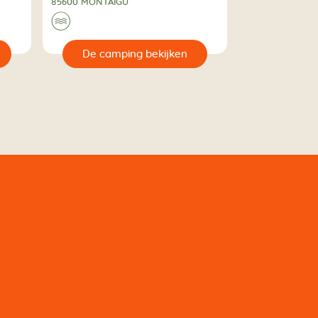
85600 MONTAIGU
🌊
