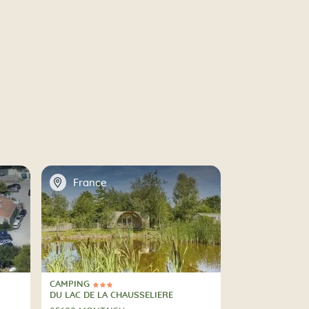
📍
France
CAMPING
3 Sterren
CAMPING
DU LAC DE LA CHAUSSELIERE