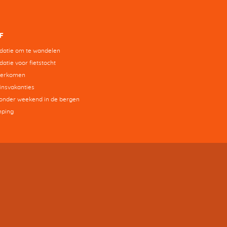
F
atie om te wandelen
tie voor fietstocht
derkomen
insvakanties
zonder weekend in de bergen
mping