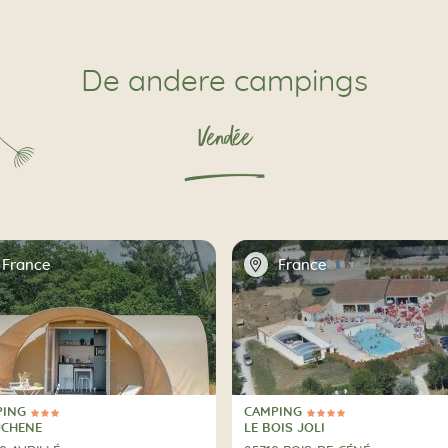
De andere campings
Vendée
📍
France
France
PING
CAMPING
erren
4 Sterren
PING
CAMPING
UCHENE
LE BOIS JOLI