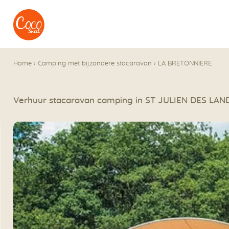
Naar het menu
Naar de inhoudsopgave
Home
›
Camping met bijzondere stacaravan
›
LA BRETONNIERE
Verhuur stacaravan camping in ST JULIEN DES LAN