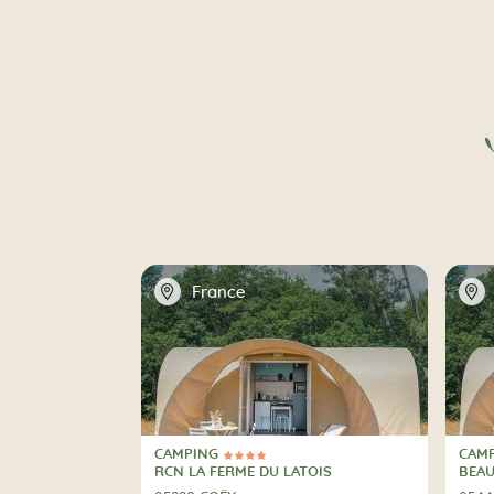
📍
📍
France
CAMPING
CAM
4 Sterren
3 St
CAMPING
CAM
RCN LA FERME DU LATOIS
BEA