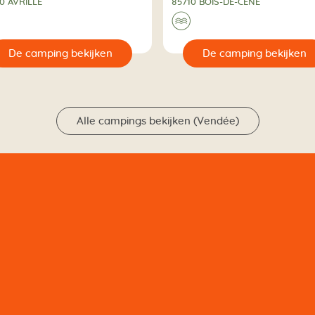
0 AVRILLÉ
85710 BOIS-DE-CÉNÉ
🌊
🔍

De camping bekijken
De camping bekijken
Alle campings bekijken (Vendée)