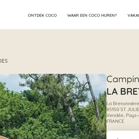
ONTDEK COCO
WAAR EEN COCO HUREN?
VAKA
DES
Campi
LA BR
La Bretonnièr
85150 ST JUL
Vendée, Pays-d
FRANCE