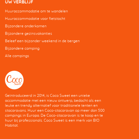
UW VERBLIJF
Huuraccommodatie om te wandelen
Huuraccommodatie voor fietstocht
Bijzondere onderkomen
Bijzondere gezinsvakanties
Beleef een bijzonder weekend in de bergen
Bijzondere camping
Alle campings
Geïntroduceerd in 2014, is Coco Sweet een unieke
accommodatie met een nieuw ontwerp, bedacht als een
leuke en trendy alternatief voor traditionele tenten en
stacaravans. Huur een Coco-stacaravan op meer dan 500
campings in Europa. De Coco-stacaravan is te koop en te
huur bij professionals. Coco Sweet is een merk van BIO
Habitat.