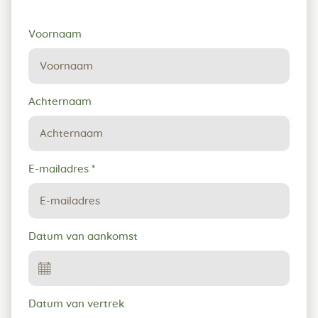
Verzoek
Voornaam
tot
reservering
Achternaam
E-mailadres
*
Datum van aankomst
Datum van vertrek