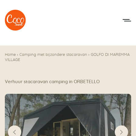
Naar het menu
Naar de inhoudsopgave
Home
›
Camping met bijzondere stacaravan
›
GOLFO DI MAREMMA
VILLAGE
Verhuur stacaravan camping in ORBETELLO