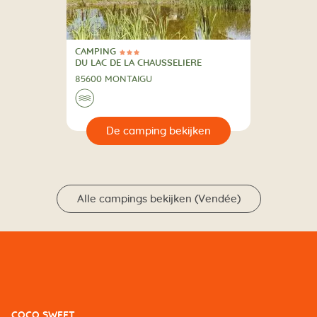
CAMPING
3 Sterren
CAMPING
DU LAC DE LA CHAUSSELIERE
85600 MONTAIGU
🌊
🔍
en
Alle campings bekijken (Vendée)
COCO SWEET