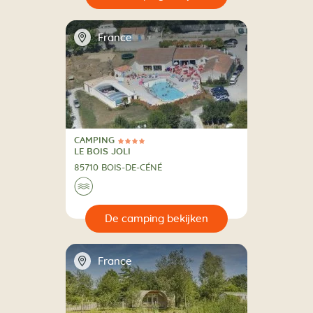
📍
France
CAMPING
4 Sterren
CAMPING
LE BOIS JOLI
85710 BOIS-DE-CÉNÉ
🌊
🔍
en
📍
France