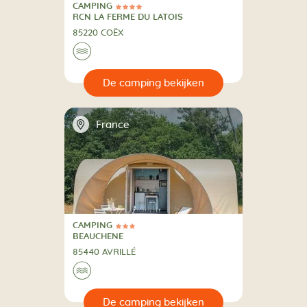
CAMPING
4 Sterren
CAMPING
RCN LA FERME DU LATOIS
85220 COËX
🌊
🔍
en
📍
France
CAMPING
3 Sterren
CAMPING
BEAUCHENE
85440 AVRILLÉ
🌊
🔍
en