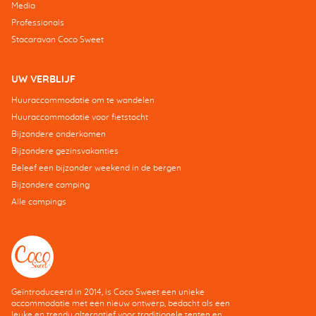
Media
Professionals
Stacaravan Coco Sweet
UW VERBLIJF
Huuraccommodatie om te wandelen
Huuraccommodatie voor fietstocht
Bijzondere onderkomen
Bijzondere gezinsvakanties
Beleef een bijzonder weekend in de bergen
Bijzondere camping
Alle campings
Geïntroduceerd in 2014, is Coco Sweet een unieke
accommodatie met een nieuw ontwerp, bedacht als een
leuke en trendy alternatief voor traditionele tenten en