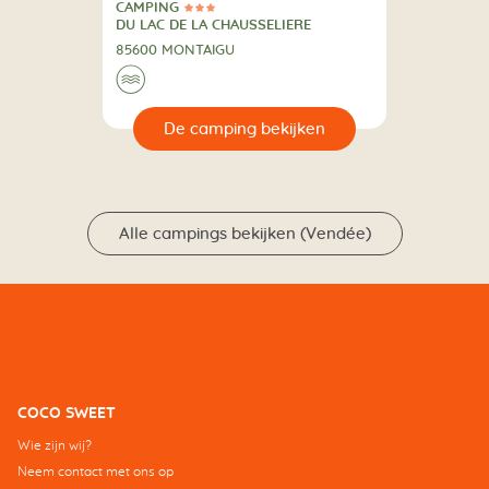
CAMPING
3 Sterren
CAMPING
DU LAC DE LA CHAUSSELIERE
85600 MONTAIGU
🌊
🔍
en
Alle campings bekijken (Vendée)
COCO SWEET
Wie zijn wij?
Neem contact met ons op