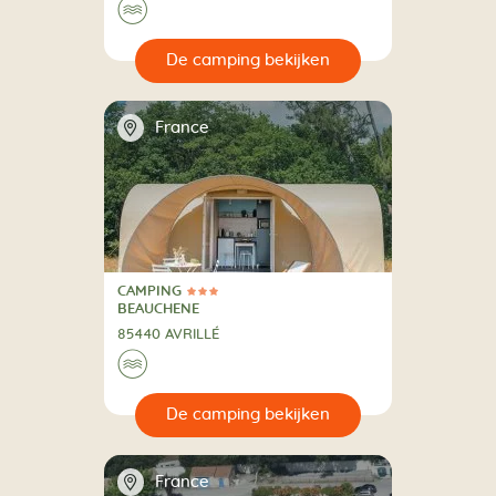
🌊
🔍
en
📍
France
CAMPING
3 Sterren
CAMPING
BEAUCHENE
85440 AVRILLÉ
🌊
🔍
en
📍
France