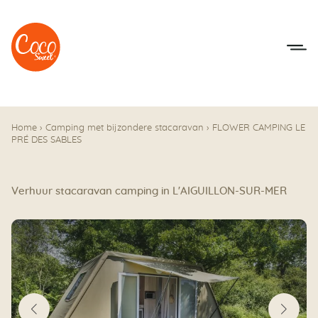
Naar het menu
Naar de inhoudsopgave
Home
›
Camping met bijzondere stacaravan
›
FLOWER CAMPING LE
PRÉ DES SABLES
Verhuur stacaravan camping in L'AIGUILLON-SUR-MER