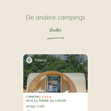
De andere campings
Vendée
📍
France
CAMPING
4 Sterren
CAMPING
RCN LA FERME DU LATOIS
85220 COËX