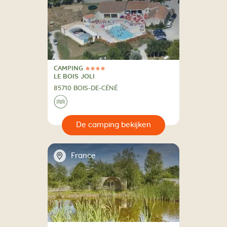
CAMPING
4 Sterren
CAMPING
LE BOIS JOLI
85710 BOIS-DE-CÉNÉ
🌊
🔍
en
📍
France