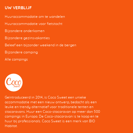
UW VERBLIJF
Huuraccommodatie om te wandelen
Huuraccommodatie voor fietstocht
Bijzondere onderkomen
Bijzondere gezinsvakanties
Beleef een bijzonder weekend in de bergen
Bijzondere camping
Alle campings
Geïntroduceerd in 2014, is Coco Sweet een unieke
accommodatie met een nieuw ontwerp, bedacht als een
leuke en trendy alternatief voor traditionele tenten en
stacaravans. Huur een Coco-stacaravan op meer dan 500
campings in Europa. De Coco-stacaravan is te koop en te
huur bij professionals. Coco Sweet is een merk van BIO
Habitat.