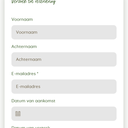
Verzoek tot reservering
Verzoek
Voornaam
tot
reservering
Achternaam
E-mailadres
*
Datum van aankomst