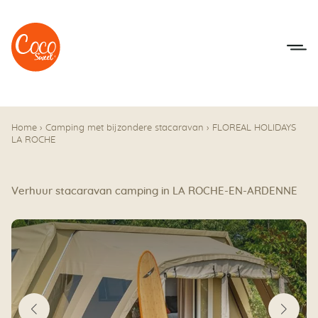
Naar het menu
Naar de inhoudsopgave
Home
›
Camping met bijzondere stacaravan
›
FLOREAL HOLIDAYS
LA ROCHE
Verhuur stacaravan camping in LA ROCHE-EN-ARDENNE