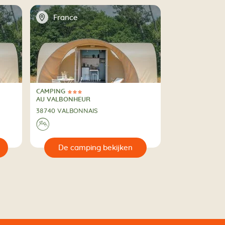
📍
France
CAMPING
3 Sterren
CAMPING
AU VALBONHEUR
38740 VALBONNAIS
⛰
