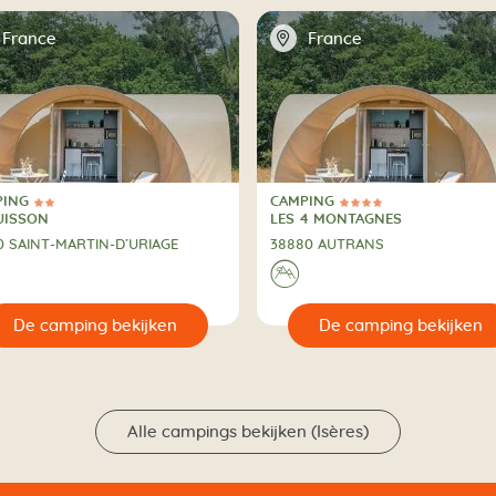
📍
France
France
PING
CAMPING
erren
4 Sterren
PING
CAMPING
UISSON
LES 4 MONTAGNES
0 SAINT-MARTIN-D’URIAGE
38880 AUTRANS
⛰
🔍

De camping bekijken
De camping bekijken
Alle campings bekijken (Isères)