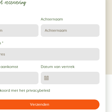
t reservering
Achternaam
s
*
 aankomst
Datum van vertrek
kkoord met het privacybeleid
Verzenden