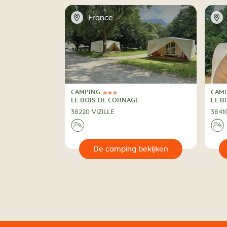
📍
📍
France
CAMPING
CAM
3 Sterren
2 St
CAMPING
CAM
LE BOIS DE CORNAGE
LE B
38220 VIZILLE
3841
⛰
⛰
🔍
🔍
kijken
De camping bekijken