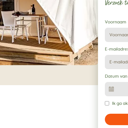
Verzoek to
Verzoek
Voornaam
tot
reservering
E-mailadre
Datum van
Ik ga a