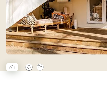
▱
🌲
⛰
Coco Cabane