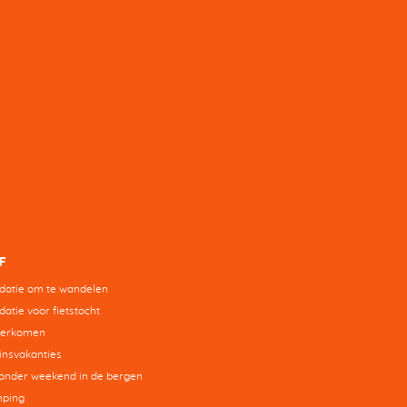
F
atie om te wandelen
tie voor fietstocht
derkomen
insvakanties
zonder weekend in de bergen
mping