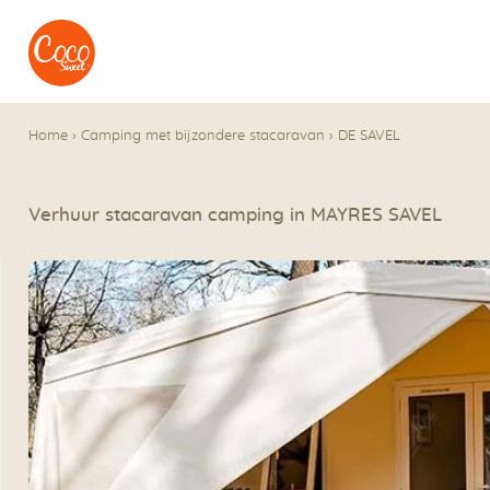
Naar het menu
Naar de inhoudsopgave
Home
›
Camping met bijzondere stacaravan
›
DE SAVEL
Verhuur stacaravan camping in MAYRES SAVEL