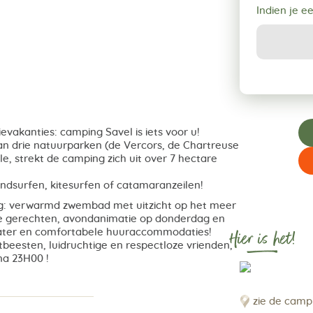
Indien je e
vakanties: camping Savel is iets voor u!
van drie natuurparken (de Vercors, de Chartreuse
e, strekt de camping zich uit over 7 hectare
ndsurfen, kitesurfen of catamaranzeilen!
ing: verwarmd zwembad met uitzicht op het meer
e gerechten, avondanimatie op donderdag en
Hier is het!
 water en comfortabele huuraccommodaties!
stbeesten, luidruchtige en respectloze vrienden,
na 23H00 !
zie de camp