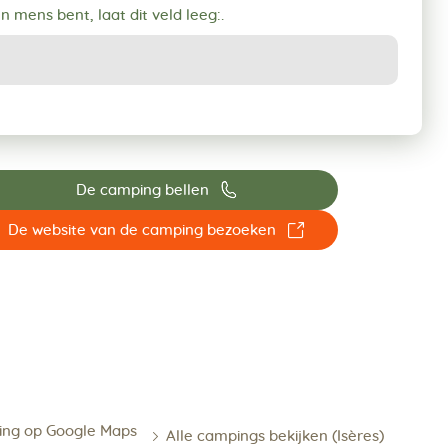
en mens bent, laat dit veld leeg:.
📞
De camping bellen
☐
De website van de camping bezoeken
ing op Google Maps
Alle campings bekijken (Isères)