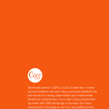
Geïntroduceerd in 2014, is Coco Sweet een unieke
accommodatie met een nieuw ontwerp, bedacht als
een leuke en trendy alternatief voor traditionele
tenten en stacaravans. Huur een Coco-stacaravan
op meer dan 500 campings in Europa. De Coco-
stacaravan is te koop en te huur bij professionals.