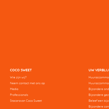
COCO SWEET
UW VERBLIJ
Wie zijn wij?
Huuraccommod
Neem contact met ons op
Huuraccommoda
Media
Bijzondere on
Professionals
Bijzondere gez
Stacaravan Coco Sweet
Beleef een bij
Bijzondere ca