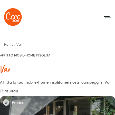
Vai al menu
Accedi al contenuto
Home
›
Var
AFFITTO MOBIL-HOME INSOLITA
Var
Affitta la tua mobile-home insolita nei nostri campeggi in Var
13 risultati
📍
France