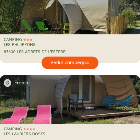
CAMPING
3 Stelle
CAMPING
LES PHILIPPONS
83600 LES ADRETS DE L'ESTEREL
🔍
eggio
📍
France
CAMPING
4 Stelle
CAMPING
LES LAURIERS ROSES