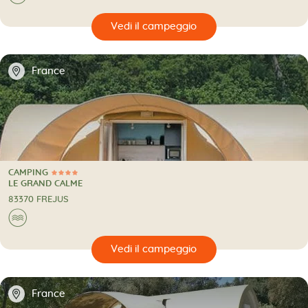
🔍
eggio
📍
France
CAMPING
4 Stelle
CAMPING
LE GRAND CALME
83370 FREJUS
🌊
🔍
eggio
📍
France