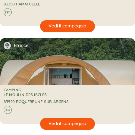
83350 RAMATUELLE
🌊
🔍
eggio
📍
France
CAMPING
CAMPING
LE MOULIN DES ISCLES
83520 ROQUEBRUNE-SUR-ARGENS
🌊
🔍
eggio