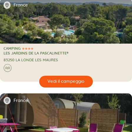
📍
France
CAMPING
4 Stelle
CAMPING
LES JARDINS DE LA PASCALINETTE®
83250 LA LONDE LES MAURES
🌊
🔍
eggio
📍
France