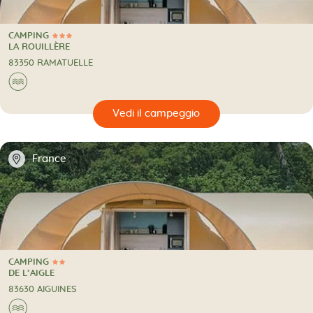
CAMPING
3 Stelle
CAMPING
LA ROUILLÈRE
83350 RAMATUELLE
🌊
🔍
eggio
📍
France
CAMPING
2 Stelle
CAMPING
DE L’AIGLE
83630 AIGUINES
🌊