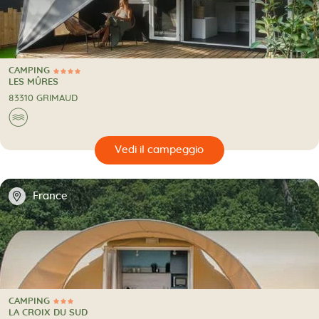
CAMPING
4 Stelle
CAMPING
LES MÛRES
83310 GRIMAUD
🌊
🔍
eggio
📍
France
CAMPING
3 Stelle
CAMPING
LA CROIX DU SUD