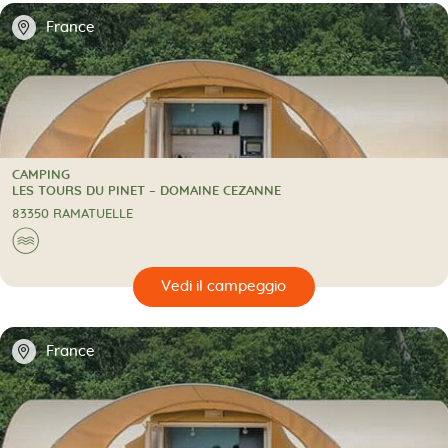
📍
France
CAMPING
CAMPING
LES TOURS DU PINET – DOMAINE CEZANNE
83350 RAMATUELLE
🌊
🔍
eggio
📍
France