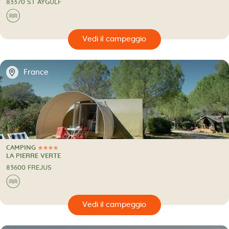
83370 ST AYGULF
🌊
🔍
eggio
📍
France
CAMPING
4 Stelle
CAMPING
LA PIERRE VERTE
83600 FREJUS
🌊
🔍
eggio