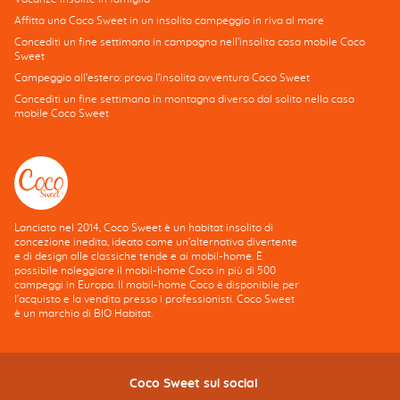
Affitta una Coco Sweet in un insolito campeggio in riva al mare
Concediti un fine settimana in campagna nell'insolita casa mobile Coco
Sweet
Campeggio all'estero: prova l'insolita avventura Coco Sweet
Concediti un fine settimana in montagna diverso dal solito nella casa
mobile Coco Sweet
Lanciato nel 2014, Coco Sweet è un habitat insolito di
concezione inedita, ideato come un'alternativa divertente
e di design alle classiche tende e ai mobil-home. È
possibile noleggiare il mobil-home Coco in più di 500
campeggi in Europa. Il mobil-home Coco è disponibile per
l'acquisto e la vendita presso i professionisti. Coco Sweet
è un marchio di BIO Habitat.
Coco Sweet sui social