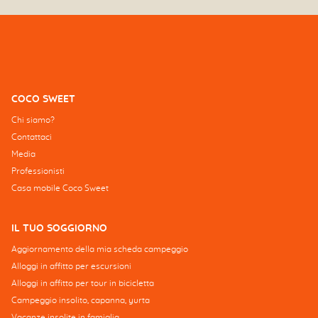
COCO SWEET
Chi siamo?
Contattaci
Media
Professionisti
Casa mobile Coco Sweet
IL TUO SOGGIORNO
Aggiornamento della mia scheda campeggio
Alloggi in affitto per escursioni
Alloggi in affitto per tour in bicicletta
Campeggio insolito, capanna, yurta
Vacanze insolite in famiglia