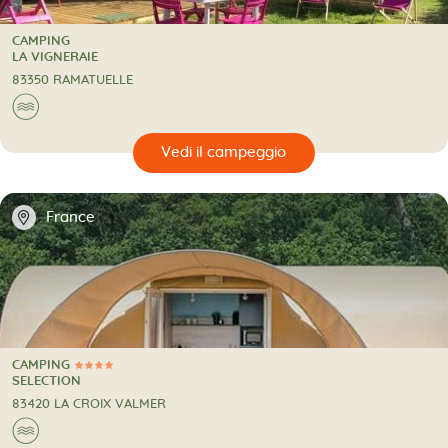
CAMPING
CAMPING
LA VIGNERAIE
83350 RAMATUELLE
🌊
🔍
eggio
📍
France
CAMPING
4 Stelle
CAMPING
SELECTION
83420 LA CROIX VALMER
🌊