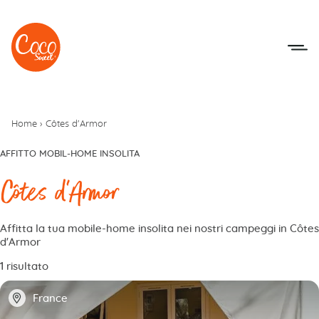
Vai al menu
Accedi al contenuto
Home
›
Côtes d'Armor
AFFITTO MOBIL-HOME INSOLITA
Côtes d'Armor
Affitta la tua mobile-home insolita nei nostri campeggi in Côtes
d'Armor
1 risultato
📍
France