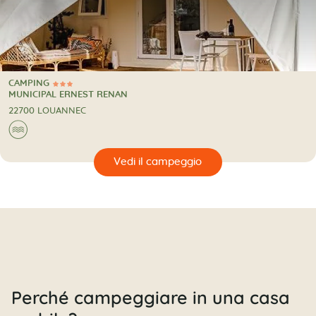
CAMPING
3 Stelle
CAMPING
MUNICIPAL ERNEST RENAN
22700 LOUANNEC
🌊
🔍
eggio
Perché campeggiare in una casa