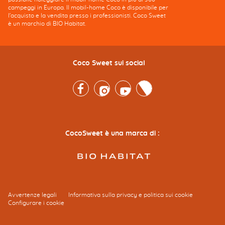
campeggi in Europa. Il mobil-home Coco è disponibile per
l'acquisto e la vendita presso i professionisti. Coco Sweet
è un marchio di BIO Habitat.
Coco Sweet sui social
Facebook
Instagram
Youtube
Twitter
CocoSweet è una marca di :
Avvertenze legali
Informativa sulla privacy e politica sui cookie
Configurare i cookie