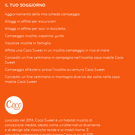
IL TUO SOGGIORNO
Aggiornamento della mia scheda campeggio
Alloggi in affitto per escursioni
Alloggi in affitto per tour in bicicletta
Campeggio insolito, capanna, yurta
Vacanze insolite in famiglia
Affitta una Coco Sweet in un insolito campeggio in riva al mare
Concediti un fine settimana in campagna nell'insolita casa mobile Coco
Sweet
Campeggio all'estero: prova l'insolita avventura Coco Sweet
Concediti un fine settimana in montagna diverso dal solito nella casa
mobile Coco Sweet
Lanciato nel 2014, Coco Sweet è un habitat insolito di
concezione inedita, ideato come un'alternativa divertente
e di design alle classiche tende e ai mobil-home. È
possibile noleggiare il mobil-home Coco in più di 500