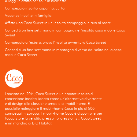
Alloggi in affitto per tour in bicicletta
Campeggio insolito, capanna, yurta
Vacanze insolite in famiglia
Affitta una Coco Sweet in un insolito campeggio in riva al mare
Concediti un fine settimana in campagna nell'insolita casa mobile Coco
Sweet
Campeggio all'estero: prova l'insolita avventura Coco Sweet
Concediti un fine settimana in montagna diverso dal solito nella casa
mobile Coco Sweet
Lanciato nel 2014, Coco Sweet è un habitat insolito di
concezione inedita, ideato come un'alternativa divertente
e di design alle classiche tende e ai mobil-home. È
possibile noleggiare il mobil-home Coco in più di 500
campeggi in Europa. Il mobil-home Coco è disponibile per
l'acquisto e la vendita presso i professionisti. Coco Sweet
è un marchio di BIO Habitat.