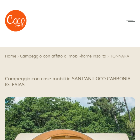
Vai al menu
Accedi al contenuto
Home
›
Campeggio con affitto di mobil-home insolita
›
TONNARA
Campeggio con case mobili in SANT'ANTIOCO CARBONIA-
IGLESIAS