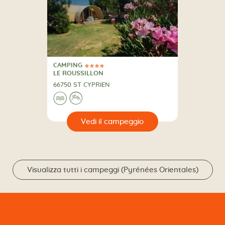
CAMPING
4 Stelle
CAMPING
LE ROUSSILLON
66750 ST CYPRIEN
🌊
⛰
🔍
eggio
Visualizza tutti i campeggi (Pyrénées Orientales)