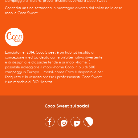
Campeggio all'estero: prova l'insolita avventura Coco Sweet
Concediti un fine settimana in montagna diverso dal solito nella casa
mobile Coco Sweet
Lanciato nel 2014, Coco Sweet è un habitat insolito di
concezione inedita, ideato come un'alternativa divertente
e di design alle classiche tende e ai mobil-home. È
possibile noleggiare il mobil-home Coco in più di 500
campeggi in Europa. Il mobil-home Coco è disponibile per
l'acquisto e la vendita presso i professionisti. Coco Sweet
è un marchio di BIO Habitat.
Coco Sweet sui social
Facebook
Instagram
Youtube
Twitter