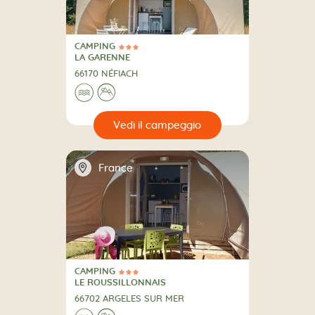
CAMPING
3 Stelle
CAMPING
LA GARENNE
66170 NÉFIACH
🌊
⛰
🔍
eggio
📍
France
CAMPING
3 Stelle
CAMPING
LE ROUSSILLONNAIS
66702 ARGELES SUR MER