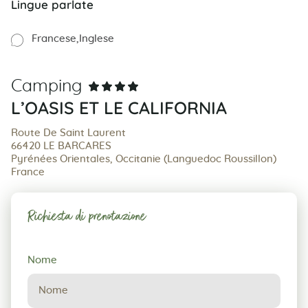
Lingue parlate
Francese
Inglese
Camping
L’OASIS ET LE CALIFORNIA
Route De Saint Laurent
66420 LE BARCARES
Pyrénées Orientales, Occitanie (Languedoc Roussillon)
France
Richiesta di prenotazione
Richiesta
Nome
di
prenotazione