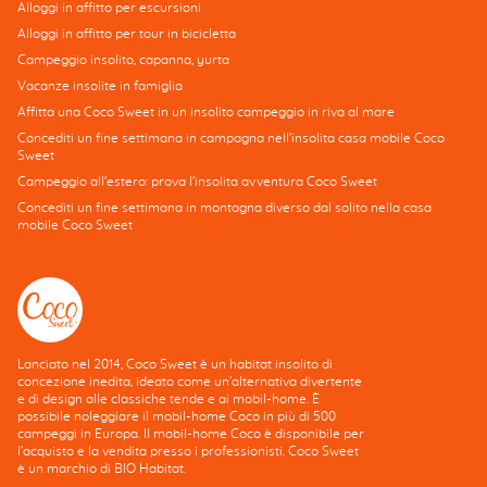
Alloggi in affitto per escursioni
Alloggi in affitto per tour in bicicletta
Campeggio insolito, capanna, yurta
Vacanze insolite in famiglia
Affitta una Coco Sweet in un insolito campeggio in riva al mare
Concediti un fine settimana in campagna nell'insolita casa mobile Coco
Sweet
Campeggio all'estero: prova l'insolita avventura Coco Sweet
Concediti un fine settimana in montagna diverso dal solito nella casa
mobile Coco Sweet
Lanciato nel 2014, Coco Sweet è un habitat insolito di
concezione inedita, ideato come un'alternativa divertente
e di design alle classiche tende e ai mobil-home. È
possibile noleggiare il mobil-home Coco in più di 500
campeggi in Europa. Il mobil-home Coco è disponibile per
l'acquisto e la vendita presso i professionisti. Coco Sweet
è un marchio di BIO Habitat.