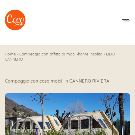
Vai al menu
Accedi al contenuto
Home
›
Campeggio con affitto di mobil-home insolita
›
LIDO
CANNERO
Campeggio con case mobili in CANNERO RIVIERA