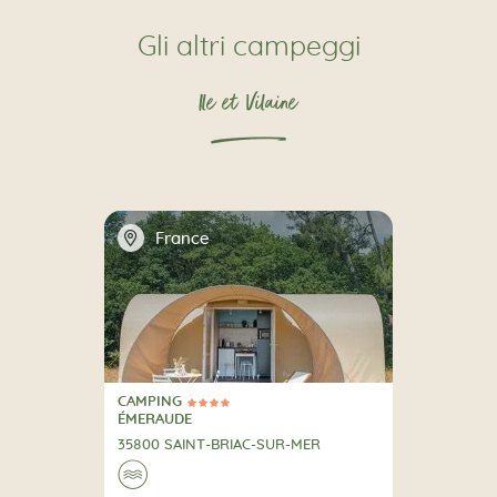
Gli altri campeggi
Ile et Vilaine
📍
France
CAMPING
4 Stelle
CAMPING
ÉMERAUDE
35800 SAINT-BRIAC-SUR-MER
🌊