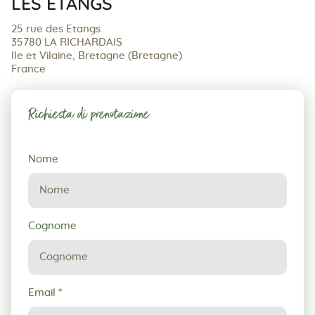
LES ETANGS
25 rue des Etangs
35780 LA RICHARDAIS
Ile et Vilaine, Bretagne (Bretagne)
France
Richiesta di prenotazione
Richiesta
Nome
di
prenotazione
Cognome
Email
*