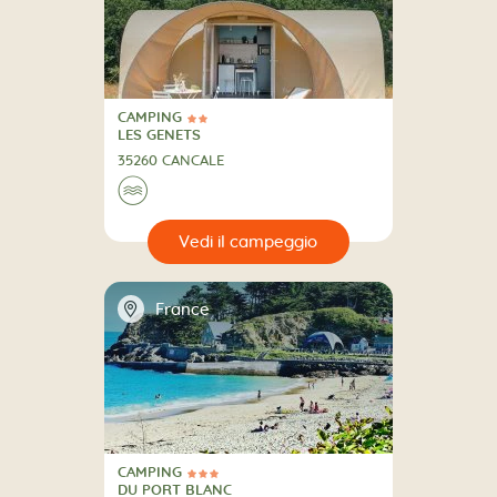
CAMPING
2 Stelle
CAMPING
LES GENETS
35260 CANCALE
🌊
🔍
eggio
📍
France
CAMPING
3 Stelle
CAMPING
DU PORT BLANC