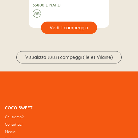
35800 DINARD
🌊
🔍
eggio
Visualizza tutti i campeggi (Ile et Vilaine)
COCO SWEET
Chi siamo?
Contattaci
Media