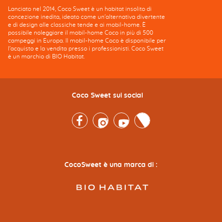
Lanciato nel 2014, Coco Sweet è un habitat insolito di
concezione inedita, ideato come un'alternativa divertente
e di design alle classiche tende e ai mobil-home. È
possibile noleggiare il mobil-home Coco in più di 500
campeggi in Europa. Il mobil-home Coco è disponibile per
l'acquisto e la vendita presso i professionisti. Coco Sweet
è un marchio di BIO Habitat.
Coco Sweet sui social
Facebook
Instagram
Youtube
Twitter
CocoSweet è una marca di :