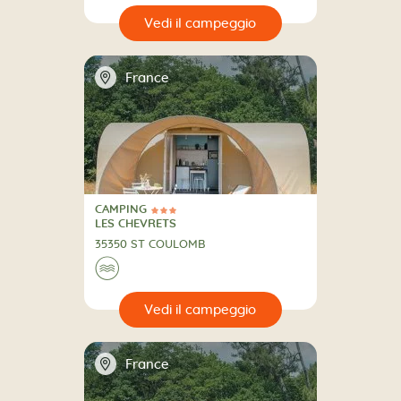
🔍
eggio
📍
France
CAMPING
3 Stelle
CAMPING
LES CHEVRETS
35350 ST COULOMB
🌊
🔍
eggio
📍
France