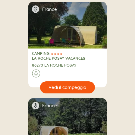
📍
France
CAMPING
4 Stelle
CAMPING
LA ROCHE POSAY VACANCES
86270 LA ROCHE POSAY
🌲
🔍
eggio
📍
France