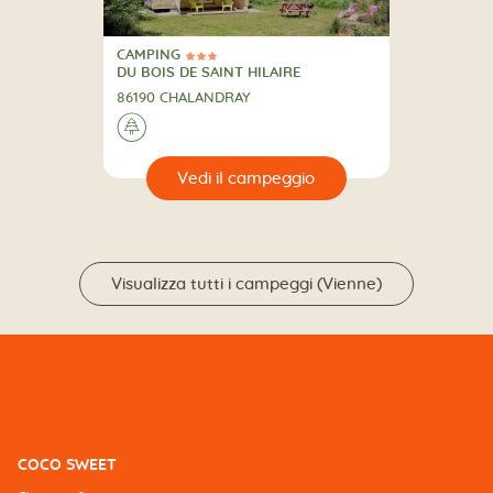
CAMPING
3 Stelle
CAMPING
DU BOIS DE SAINT HILAIRE
86190 CHALANDRAY
🌲
🔍
eggio
Visualizza tutti i campeggi (Vienne)
COCO SWEET