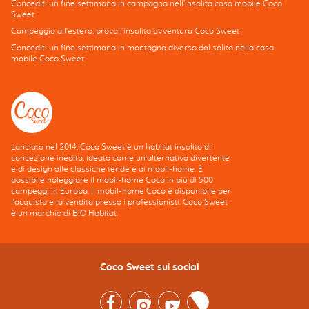
Concediti un fine settimana in campagna nell'insolita casa mobile Coco
Sweet
Campeggio all'estero: prova l'insolita avventura Coco Sweet
Concediti un fine settimana in montagna diverso dal solito nella casa
mobile Coco Sweet
Lanciato nel 2014, Coco Sweet è un habitat insolito di
concezione inedita, ideato come un'alternativa divertente
e di design alle classiche tende e ai mobil-home. È
possibile noleggiare il mobil-home Coco in più di 500
campeggi in Europa. Il mobil-home Coco è disponibile per
l'acquisto e la vendita presso i professionisti. Coco Sweet
è un marchio di BIO Habitat.
Coco Sweet sui social
Facebook
Instagram
Youtube
Twitter