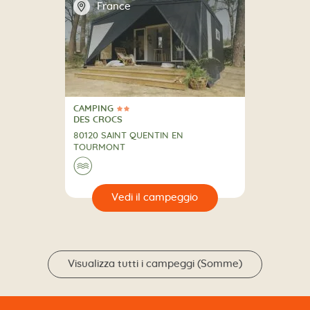
📍
France
CAMPING
2 Stelle
CAMPING
DES CROCS
80120 SAINT QUENTIN EN
TOURMONT
🌊
🔍
eggio
Visualizza tutti i campeggi (Somme)