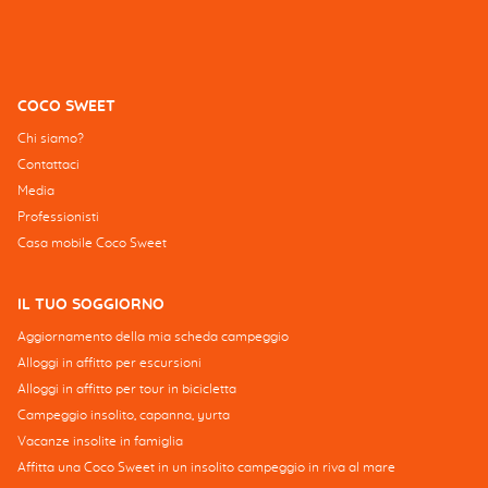
COCO SWEET
Chi siamo?
Contattaci
Media
Professionisti
Casa mobile Coco Sweet
IL TUO SOGGIORNO
Aggiornamento della mia scheda campeggio
Alloggi in affitto per escursioni
Alloggi in affitto per tour in bicicletta
Campeggio insolito, capanna, yurta
Vacanze insolite in famiglia
Affitta una Coco Sweet in un insolito campeggio in riva al mare