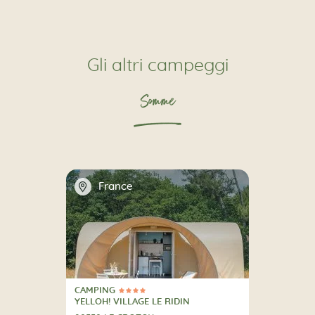
Gli altri campeggi
Somme
📍
France
CAMPING
4 Stelle
CAMPING
YELLOH! VILLAGE LE RIDIN