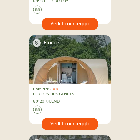
80550 LE CROTOY
🌊
🔍
eggio
📍
France
CAMPING
2 Stelle
CAMPING
LE CLOS DES GENETS
80120 QUEND
🌊
🔍
eggio