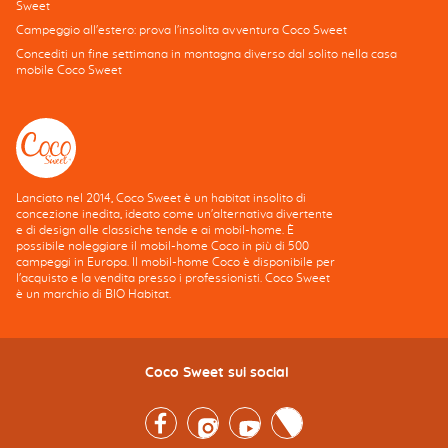
Sweet
Campeggio all'estero: prova l'insolita avventura Coco Sweet
Concediti un fine settimana in montagna diverso dal solito nella casa
mobile Coco Sweet
Lanciato nel 2014, Coco Sweet è un habitat insolito di
concezione inedita, ideato come un'alternativa divertente
e di design alle classiche tende e ai mobil-home. È
possibile noleggiare il mobil-home Coco in più di 500
campeggi in Europa. Il mobil-home Coco è disponibile per
l'acquisto e la vendita presso i professionisti. Coco Sweet
è un marchio di BIO Habitat.
Coco Sweet sui social
Facebook
Instagram
Youtube
Twitter