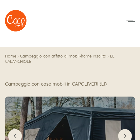
Vai al menu
Accedi al contenuto
Home
›
Campeggio con affitto di mobil-home insolita
›
LE
CALANCHIOLE
Campeggio con case mobili in CAPOLIVERI (LI)