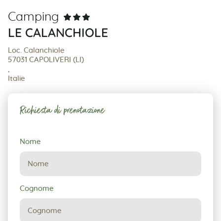
Camping
LE CALANCHIOLE
Loc. Calanchiole
57031 CAPOLIVERI (LI)
,
Italie
Richiesta di prenotazione
Richiesta
Nome
di
prenotazione
Cognome