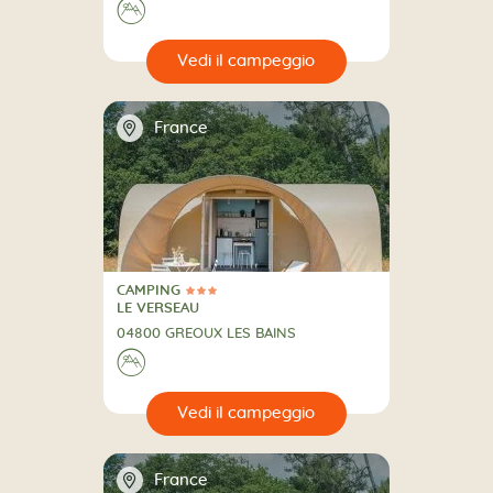
⛰
🔍
eggio
📍
France
CAMPING
3 Stelle
CAMPING
LE VERSEAU
04800 GREOUX LES BAINS
⛰
🔍
eggio
📍
France