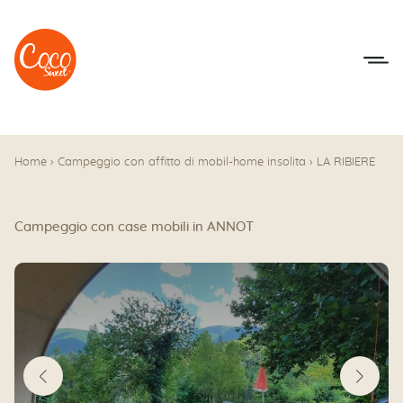
Vai al menu
Accedi al contenuto
Home
›
Campeggio con affitto di mobil-home insolita
›
LA RIBIERE
Campeggio con case mobili in ANNOT