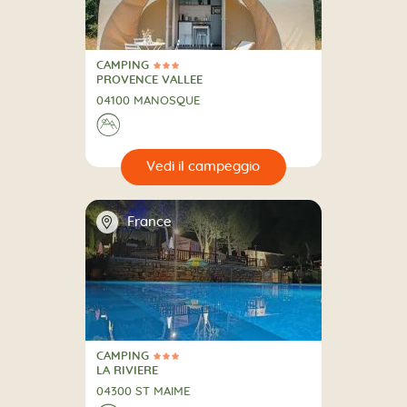
CAMPING
3 Stelle
CAMPING
PROVENCE VALLEE
04100 MANOSQUE
⛰
🔍
eggio
📍
France
CAMPING
3 Stelle
CAMPING
LA RIVIERE
04300 ST MAIME