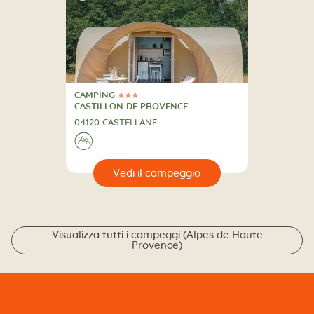
CAMPING
3 Stelle
CAMPING
CASTILLON DE PROVENCE
04120 CASTELLANE
⛰
🔍
eggio
Visualizza tutti i campeggi (Alpes de Haute
Provence)