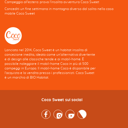
Campeggio all'estero: prova l'insolita avventura Coco Sweet
Concediti un fine settimana in montagna diverso dal solito nella casa
mobile Coco Sweet
Lanciato nel 2014, Coco Sweet è un habitat insolito di
concezione inedita, ideato come un'alternativa divertente
e di design alle classiche tende e ai mobil-home. È
possibile noleggiare il mobil-home Coco in più di 500
campeggi in Europa. Il mobil-home Coco è disponibile per
l'acquisto e la vendita presso i professionisti. Coco Sweet
è un marchio di BIO Habitat.
Coco Sweet sui social
Facebook
Instagram
Youtube
Twitter