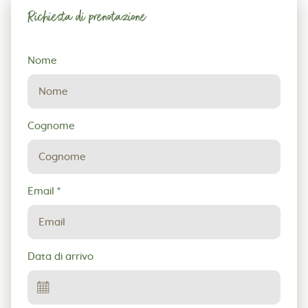
Richiesta di prenotazione
Richiesta
Nome
di
prenotazione
Cognome
Email
*
Data di arrivo