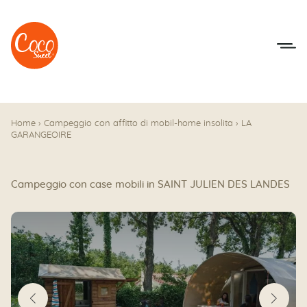
Vai al menu
Accedi al contenuto
Home
›
Campeggio con affitto di mobil-home insolita
›
LA
GARANGEOIRE
Campeggio con case mobili in SAINT JULIEN DES LANDES