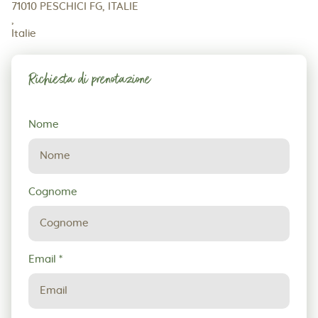
71010 PESCHICI FG, ITALIE
,
Italie
Richiesta di prenotazione
Richiesta
Nome
di
prenotazione
Cognome
Email
*