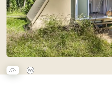
□
🌊
Coco trapèze