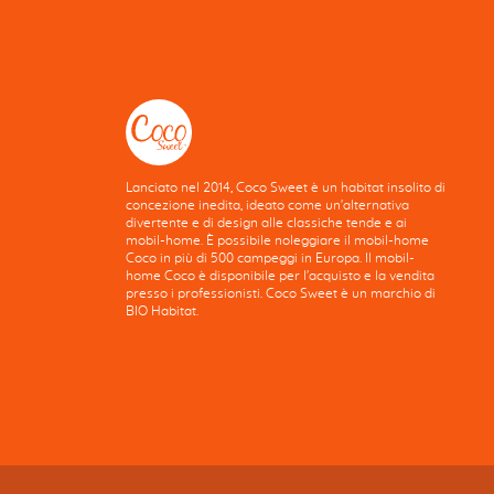
Lanciato nel 2014, Coco Sweet è un habitat insolito di
concezione inedita, ideato come un'alternativa
divertente e di design alle classiche tende e ai
mobil-home. È possibile noleggiare il mobil-home
Coco in più di 500 campeggi in Europa. Il mobil-
home Coco è disponibile per l'acquisto e la vendita
presso i professionisti. Coco Sweet è un marchio di
BIO Habitat.