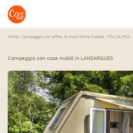
Vai al menu
Accedi al contenuto
Home
›
Campeggio con affitto di mobil-home insolita
›
FOU DU ROI
Campeggio con case mobili in LANSARGUES