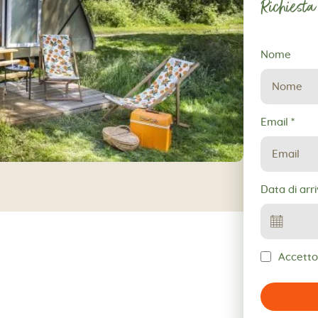
Richiesta
Richiesta
Nome
di
prenotazio
Email
*
Data di arr
Accetto 