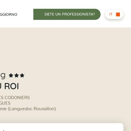
SIETE UN PROFESSIONISTA?
IT
OGGIORNO
ng
 ROI
ES CODONIERS
RGUES
anie (Languedoc Roussillon)