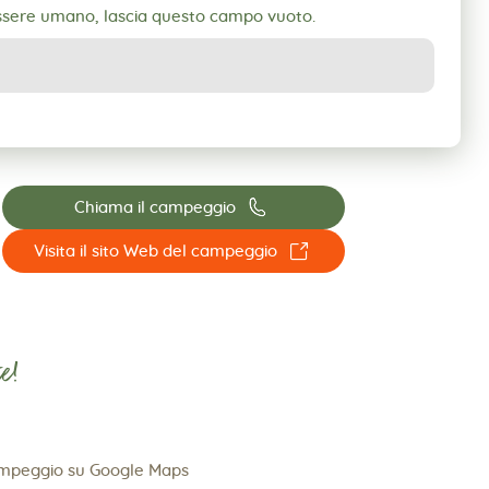
essere umano, lascia questo campo vuoto.
📞
Chiama il campeggio
☐
Visita il sito Web del campeggio
e!
ampeggio su Google Maps