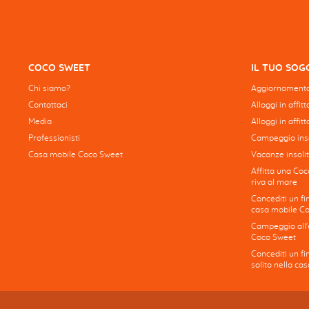
COCO SWEET
IL TUO SO
Chi siamo?
Aggiornamento
Contattaci
Alloggi in affit
Media
Alloggi in affitt
Professionisti
Campeggio inso
Casa mobile Coco Sweet
Vacanze insolit
Affitta una Coc
riva al mare
Concediti un fi
casa mobile C
Campeggio all'e
Coco Sweet
Concediti un f
solito nella c