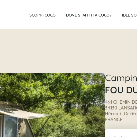
SCOPRI COCO
DOVE SI AFFITTA COCO?
IDEE S
Campi
FOU DU
491 CHEMIN D
34130 LANSA
Hérault, Occit
FRANCE