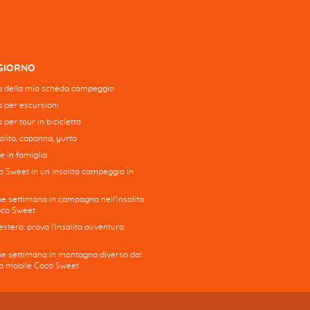
GGIORNO
 della mia scheda campeggio
to per escursioni
o per tour in bicicletta
lito, capanna, yurta
e in famiglia
o Sweet in un insolito campeggio in
ne settimana in campagna nell'insolita
oco Sweet
stero: prova l'insolita avventura
ine settimana in montagna diverso dal
asa mobile Coco Sweet